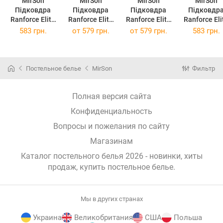
MirSon
MirSon
MirSon
MirSon
Підковдра
Підковдра
Підковдра
Підковдр
Ranforce Elite
Ranforce Elite
Ranforce Elite
Ranforce Eli
17-0454 Elden
17-0527
17-0507 Peppa
17-0516 Nob
583 грн.
от
579 грн.
от
579 грн.
583 грн.
110x140см
Bunnies 110 x
110 x 140 см
deers pink
140 см
110x140с
Постельное белье
MirSon
Фильтр
Полная версия сайта
Конфиденциальность
Вопросы и пожелания по сайту
Магазинам
Каталог постельного белья 2026 - новинки, хиты
продаж,
купить постельное белье
.
Мы в других странах
Украина
Великобритания
США
Польша