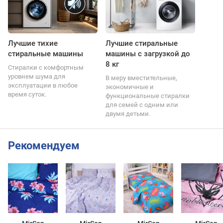
Лучшие тихие
Лучшие стиральные
стиральные машины
машины с загрузкой до
8 кг
Стиралки с комфортным
уровнем шума для
В меру вместительные,
эксплуатации в любое
экономичные и
время суток.
функциональные стиралки
для семей с одним или
двумя детьми.
Рекомендуем