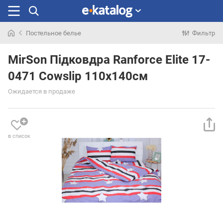
Постельное белье
Фильтр
Искали
раньше
MirSon Підковдра Ranforce Elite 17-
0471 Cowslip 110x140см
Ожидается в продаже
в список