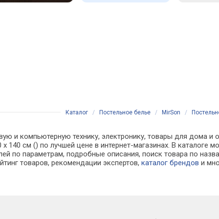
Каталог
/
Постельное белье
/
MirSon
/
Постельно
вую и компьютерную технику, электронику, товары для дома и о
110 x 140 см () по лучшей цене в интернет-магазинах. В катал
лей по параметрам, подробные описания, поиск товара по назв
ейтинг товаров, рекомендации экспертов,
каталог брендов
и мно