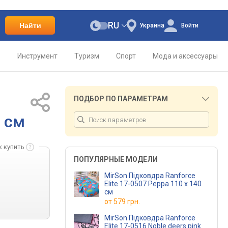
RU
Найти
Украина
Войти
о
Инструмент
Туризм
Спорт
Мода и аксессуары
ПОДБОР ПО ПАРАМЕТРАМ
0 см
к купить
ПОПУЛЯРНЫЕ МОДЕЛИ
MirSon Підковдра Ranforce
Elite 17-0507 Peppa 110 x 140
см
от
579 грн.
MirSon Підковдра Ranforce
Elite 17-0516 Noble deers pink