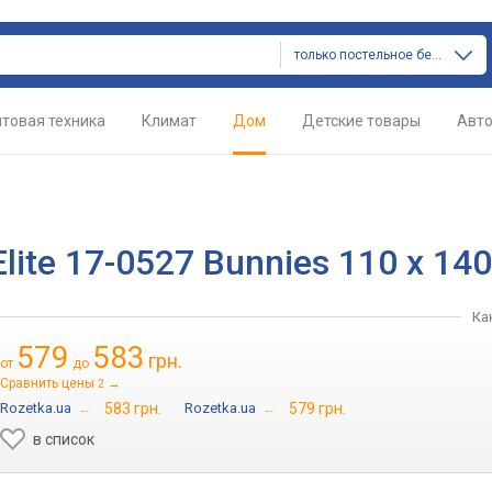
только постельное белье
товая техника
Климат
Дом
Детские товары
Авт
lite 17-0527 Bunnies 110 x 14
Ка
579
583
грн.
от
до
Сравнить цены
→
2
Rozetka.ua
→
583 грн.
Rozetka.ua
→
579 грн.
в список