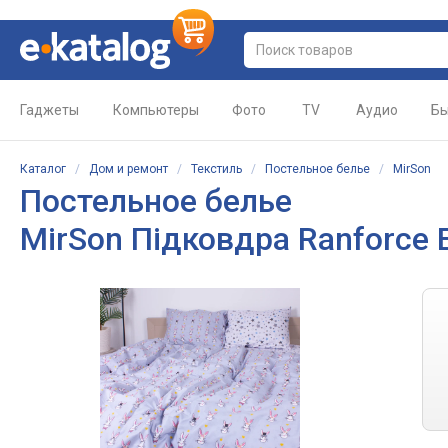
Гаджеты
Компьютеры
Фото
TV
Аудио
Бы
Каталог
/
Дом и ремонт
/
Текстиль
/
Постельное белье
/
MirSon
Постельное белье
MirSon Підковдра Ranforce E