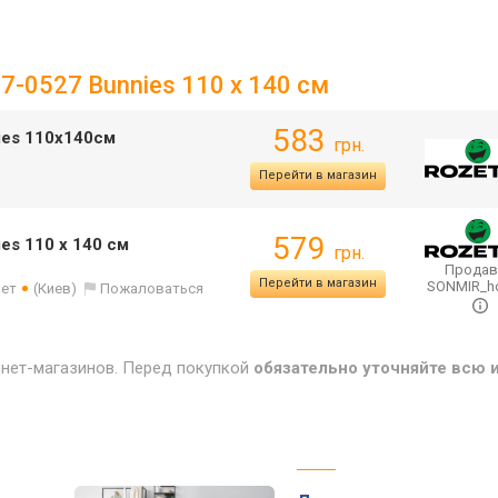
17-0527 Bunnies 110 x 140 см
583
nies 110x140см
грн.
Перейти в магазин
579
es 110 x 140 см
грн.
Продав
Перейти в магазин
SONMIR_
лет
(Киев)
Пожаловаться
рнет-магазинов. Перед покупкой
обязательно уточняйте всю