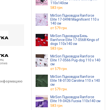
110x140см
583 грн.
MirSon Підковдра Ranforce
Elite 17-0498 Magnificent 110 x
140 см
от
579 грн.
MirSon Підковдра Бязь
Ranforce Elite 17-0568 Kings of
dogs 110x140 см
583 грн.
MirSon Підковдра Ranforce
ец:
Elite 17-0566 Pug-dog 110 x 140
homes
см
от
579 грн.
MirSon Підковдра Ranforce
Elite 18-0130 Carolina 110 x 140
 информацию
см
от
579 грн.
MirSon Підковдра Ranforce
Elite 19-0426 Fucsia 110х140 см
583 грн.