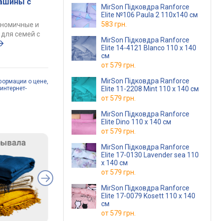
ашины с
MirSon Підковдра Ranforce
Elite №106 Paula 2 110х140 см
583 грн.
ономичные и
для семей с
MirSon Підковдра Ranforce
Elite 14-4121 Blanco 110 x 140
см
от
579 грн.
MirSon Підковдра Ranforce
формации о цене,
интернет-
Elite 11-2208 Mint 110 x 140 см
от
579 грн.
MirSon Підковдра Ranforce
Elite Dino 110 x 140 см
от
579 грн.
MirSon Підковдра Ranforce
Elite 17-0130 Lavender sea 110
x 140 см
от
579 грн.
MirSon Підковдра Ranforce
Elite 17-0079 Kosett 110 x 140
см
от
579 грн.