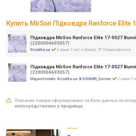
Купить MirSon Підковдра Ranforce Elite 
Підковдра MirSon Ranforce Elite 17-0527 Bun
(2200004693057)
Rozetka.ua
С нами 7 лет
(Киев)
Пожаловаться
Підковдра MirSon Ranforce Elite 17-0527 Bunni
(2200004693057)
Маркетплейс:
Rozetka.ua
SONMIR_homes
С нами 7 
Описание товара сформировано на базе данных из инте
непосредственно у продавца.