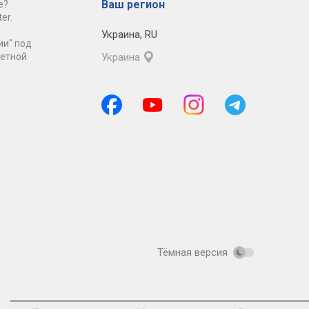
Ваш регион
е?
er.
Украина
,
RU
ии" под
ретной
Украина
Тёмная версия