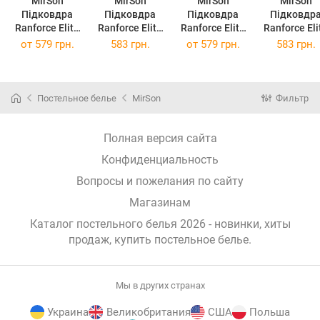
MirSon
MirSon
MirSon
MirSon
Підковдра
Підковдра
Підковдра
Підковдр
Ranforce Elite
Ranforce Elite
Ranforce Elite
Ranforce Eli
17-0022 Onofre
Camillo
Rebeca 110 x
Christiano
от
579 грн.
583 грн.
от
579 грн.
583 грн.
110 x 140 см
110х140 см
140 см
110х140 с
(11-2101 + 14-
4121)
Постельное белье
MirSon
Фильтр
Полная версия сайта
Конфиденциальность
Вопросы и пожелания по сайту
Магазинам
Каталог постельного белья 2026 - новинки, хиты
продаж,
купить постельное белье
.
Мы в других странах
Украина
Великобритания
США
Польша