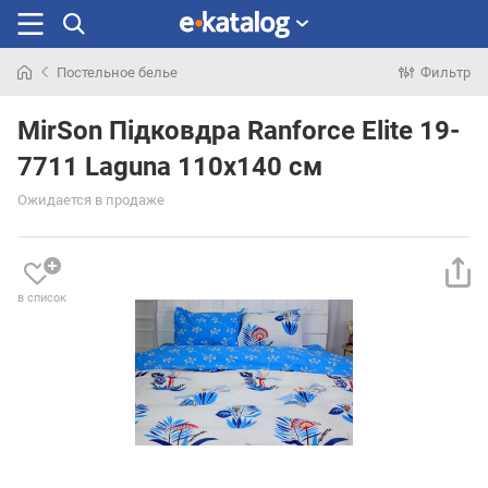
Постельное белье
Фильтр
Искали
раньше
MirSon Підковдра Ranforce Elite 19-
7711 Laguna 110х140 см
Ожидается в продаже
в список