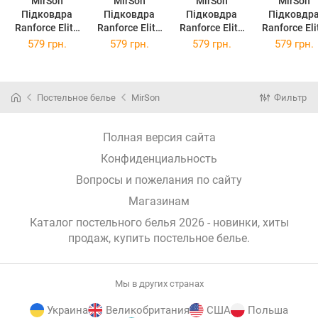
MirSon
MirSon
MirSon
MirSon
Підковдра
Підковдра
Підковдра
Підковдр
Ranforce Elite
Ranforce Elite
Ranforce Elite
Ranforce Eli
17-0110 Pink
17-0145 Nani
Batista 110 x
Enrica 110 x
579 грн.
579 грн.
579 грн.
579 грн.
Pantere 110 x
110 x 140 см
140 см
140 см
140 см
(12-0525 + 16-
(12-0712 + 1
3310)
1511)
Постельное белье
MirSon
Фильтр
Полная версия сайта
Конфиденциальность
Вопросы и пожелания по сайту
Магазинам
Каталог постельного белья 2026 - новинки, хиты
продаж,
купить постельное белье
.
Мы в других странах
Украина
Великобритания
США
Польша