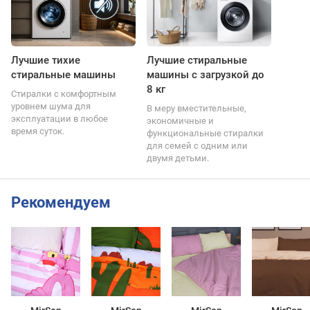
Лучшие тихие
Лучшие стиральные
стиральные машины
машины с загрузкой до
8 кг
Стиралки с комфортным
уровнем шума для
В меру вместительные,
эксплуатации в любое
экономичные и
время суток.
функциональные стиралки
для семей с одним или
двумя детьми.
Рекомендуем