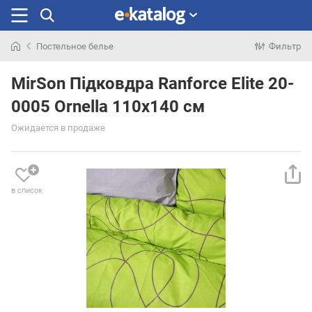
Постельное белье
Фильтр
Искали
раньше
MirSon Підковдра Ranforce Elite 20-
0005 Ornella 110х140 см
Ожидается в продаже
в список