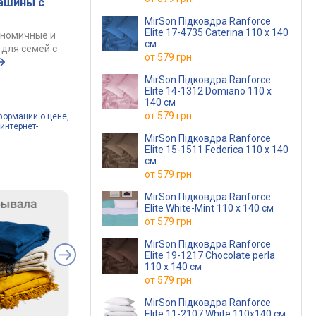
ашины с
MirSon Підковдра Ranforce
Elite 17-4735 Caterina 110 x 140
ономичные и
см
для семей с
от
579 грн.
MirSon Підковдра Ranforce
Elite 14-1312 Domiano 110 x
140 см
от
579 грн.
формации о цене,
интернет-
MirSon Підковдра Ranforce
Elite 15-1511 Federica 110 x 140
см
от
579 грн.
MirSon Підковдра Ranforce
Elite White-Mint 110 x 140 см
от
579 грн.
MirSon Підковдра Ranforce
Elite 19-1217 Chocolate perla
110 x 140 см
от
579 грн.
MirSon Підковдра Ranforce
Elite 11-2107 White 110х140 см