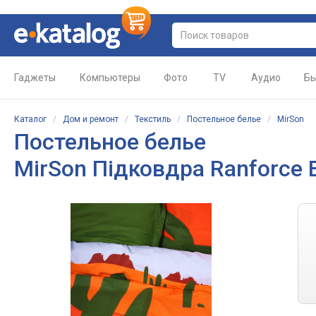
Гаджеты
Компьютеры
Фото
TV
Аудио
Бы
Каталог
/
Дом и ремонт
/
Текстиль
/
Постельное белье
/
MirSon
Постельное белье
MirSon Підковдра Ranforce E