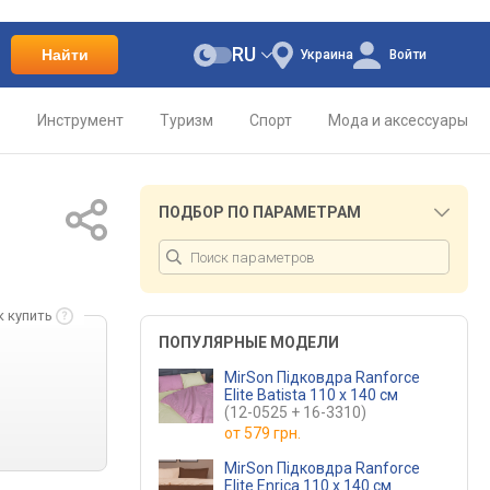
RU
Найти
Украина
Войти
о
Инструмент
Туризм
Спорт
Мода и аксессуары
ПОДБОР ПО ПАРАМЕТРАМ
к купить
ПОПУЛЯРНЫЕ МОДЕЛИ
MirSon Підковдра Ranforce
Elite Batista 110 x 140 см
(12-0525 + 16-3310)
от
579 грн.
MirSon Підковдра Ranforce
Elite Enrica 110 x 140 см