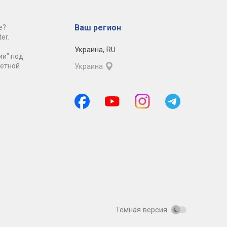
Ваш регион
е?
er.
Украина
,
RU
ии" под
ретной
Украина
Тёмная версия