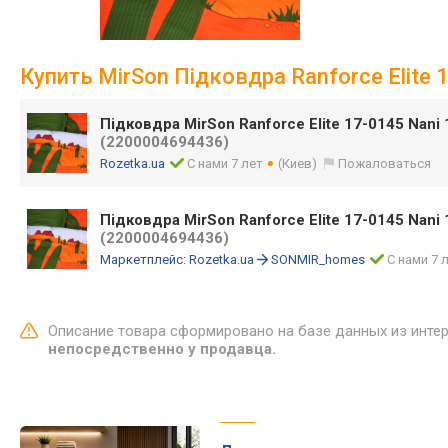
Купить MirSon Підковдра Ranforce Elite 
Підковдра MirSon Ranforce Elite 17-0145 Nani
(2200004694436)
Rozetka.ua
С нами 7 лет
(Киев)
Пожаловаться
Підковдра MirSon Ranforce Elite 17-0145 Nani 
(2200004694436)
Маркетплейс:
Rozetka.ua
SONMIR_homes
С нами 7 
Описание товара сформировано на базе данных из инте
непосредственно у продавца.