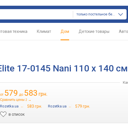
только постельное белье
товая техника
Климат
Дом
Детские товары
Авт
lite 17-0145 Nani 110 x 140 см
Ка
579
583
грн.
от
до
Сравнить цены
→
2
Rozetka.ua
→
583 грн.
Rozetka.ua
→
579 грн.
в список