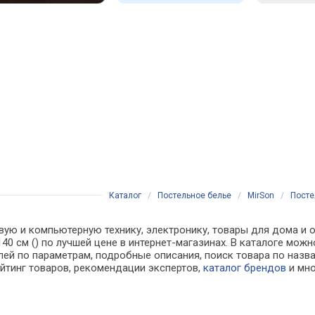
Каталог
/
Постельное белье
/
MirSon
/
Посте
вую и компьютерную технику, электронику, товары для дома и о
 x 140 см () по лучшей цене в интернет-магазинах. В каталоге
лей по параметрам, подробные описания, поиск товара по назв
ейтинг товаров, рекомендации экспертов,
каталог брендов
и мно