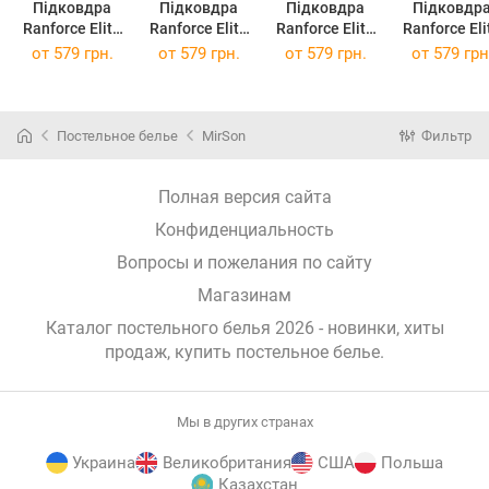
Підковдра
Підковдра
Підковдра
Підковдр
Ranforce Elite
Ranforce Elite
Ranforce Elite
Ranforce Eli
17-4735
14-1312
15-1511
White-Mint 
от
579 грн.
от
579 грн.
от
579 грн.
от
579 грн
Caterina 110 x
Domiano 110 x
Federica 110 x
x 140 см
140 см
140 см
140 см
Постельное белье
MirSon
Фильтр
Полная версия сайта
Конфиденциальность
Вопросы и пожелания по сайту
Магазинам
Каталог постельного белья 2026 - новинки, хиты
продаж,
купить постельное белье
.
Мы в других странах
Украина
Великобритания
США
Польша
Казахстан