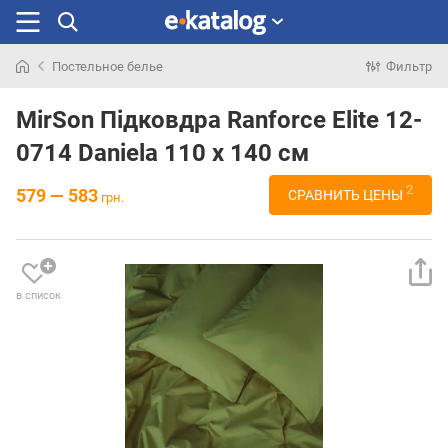
Постельное белье
Фильтр
Искали
раньше
MirSon Підковдра Ranforce Elite 12-
0714 Daniela 110 x 140 см
2
579 — 583
СРАВНИТЬ ЦЕНЫ
грн.
в список