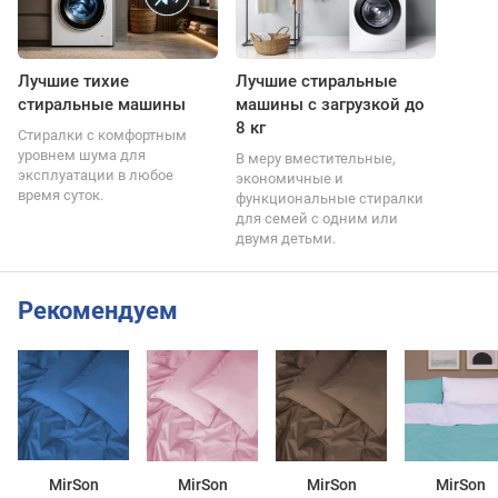
Лучшие тихие
Лучшие стиральные
стиральные машины
машины с загрузкой до
8 кг
Стиралки с комфортным
уровнем шума для
В меру вместительные,
эксплуатации в любое
экономичные и
время суток.
функциональные стиралки
для семей с одним или
двумя детьми.
Рекомендуем
MirSon
MirSon
MirSon
MirSon