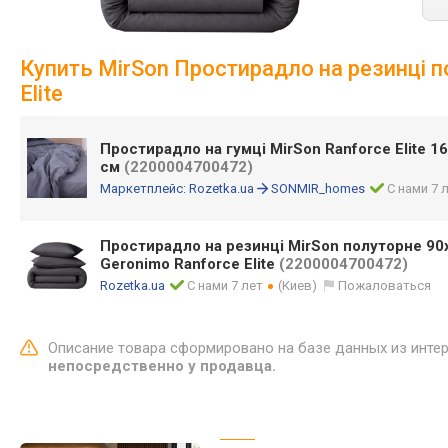
Купить MirSon Простирадло на резинці 
Elite
Простирадло на гумці MirSon Ranforce Elite 1
см
(2200004700472)
Маркетплейс:
Rozetka.ua
SONMIR_homes
С нами 7 
Простирадло на резинці MirSon полуторне 90
Geronimo Ranforce Elite
(2200004700472)
Rozetka.ua
С нами 7 лет
(Киев)
Пожаловаться
Описание товара сформировано на базе данных из инте
непосредственно у продавца.