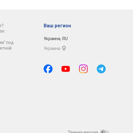
Ваш регион
е?
er.
Украина
,
RU
ии" под
ретной
Украина
Тёмная версия