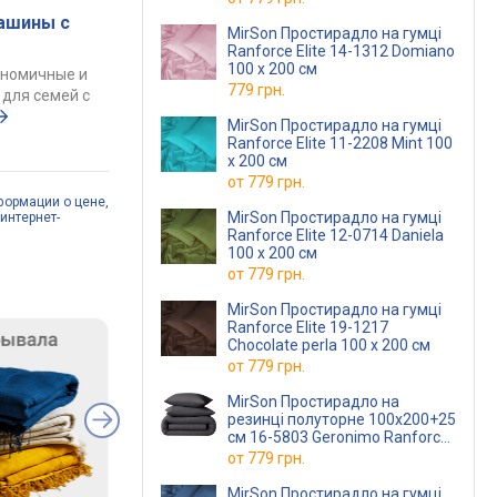
ашины с
MirSon Простирадло на гумці
Ranforce Elite 14-1312 Domiano
100 х 200 см
ономичные и
779 грн.
для семей с
MirSon Простирадло на гумці
Ranforce Elite 11-2208 Mint 100
х 200 см
от
779 грн.
формации о цене,
MirSon Простирадло на гумці
интернет-
Ranforce Elite 12-0714 Daniela
100 х 200 см
от
779 грн.
MirSon Простирадло на гумці
Ranforce Elite 19-1217
Chocolate perla 100 х 200 см
от
779 грн.
MirSon Простирадло на
резинці полуторне 100x200+25
см 16-5803 Geronimo Ranforce
Elite
от
779 грн.
MirSon Простирадло на гумці