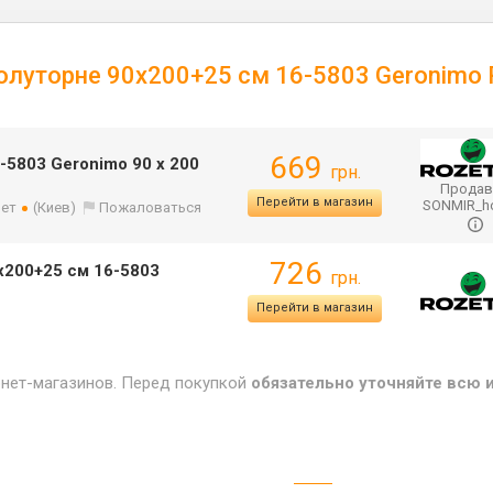
полуторне 90x200+25 см 16-5803 Geronimo 
669
6-5803 Geronimo 90 х 200
грн.
Продав
Перейти в магазин
SONMIR_
лет
(Киев)
Пожаловаться
726
x200+25 см 16-5803
грн.
Перейти в магазин
рнет-магазинов. Перед покупкой
обязательно уточняйте всю