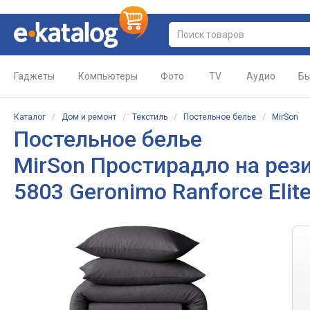
Гаджеты
Компьютеры
Фото
TV
Аудио
Бы
Каталог
/
Дом и ремонт
/
Текстиль
/
Постельное белье
/
MirSon
Постельное белье
MirSon Простирадло на рези
5803 Geronimo Ranforce Elit