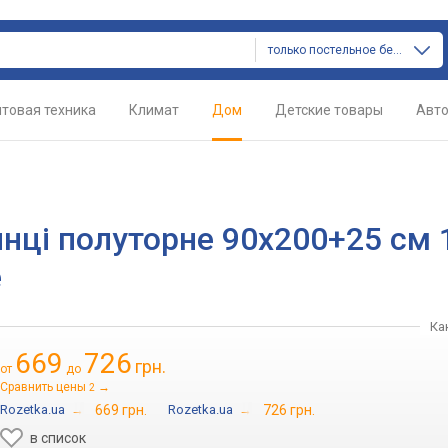
только постельное белье
товая техника
Климат
Дом
Детские товары
Авт
нці полуторне 90x200+25 см 
e
Ка
669
726
грн.
от
до
Сравнить цены
→
2
Rozetka.ua
→
669 грн.
Rozetka.ua
→
726 грн.
в список