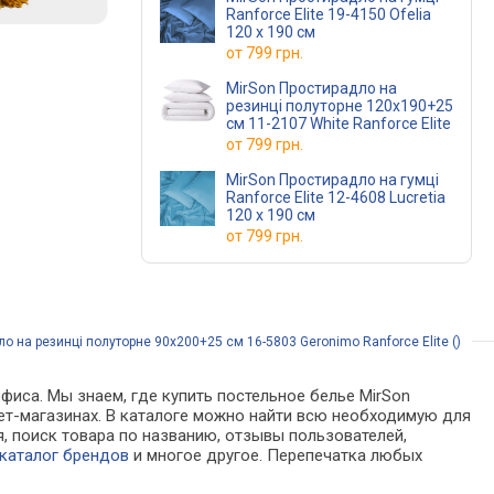
Ranforce Elite 19-4150 Ofelia
120 х 190 см
от
799 грн.
MirSon Простирадло на
резинці полуторне 120x190+25
см 11-2107 White Ranforce Elite
от
799 грн.
MirSon Простирадло на гумці
Ranforce Elite 12-4608 Lucretia
120 х 190 см
от
799 грн.
о на резинці полуторне 90x200+25 см 16-5803 Geronimo Ranforce Elite ()
фиса. Мы знаем, где купить постельное белье MirSon
рнет-магазинах. В каталоге можно найти всю необходимую для
 поиск товара по названию, отзывы пользователей,
каталог брендов
и многое другое. Перепечатка любых