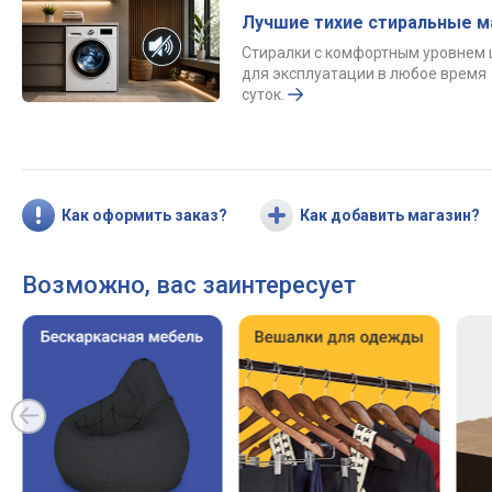
Лучшие тихие стиральные 
Стиралки с комфортным уровнем
для эксплуатации в любое время
суток.
Как оформить заказ?
Как добавить магазин?
Возможно, вас заинтересует