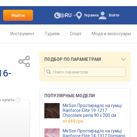
RU
Найти
Украина
Войти
о
Инструмент
Туризм
Спорт
Мода и аксессуары
ПОДБОР ПО ПАРАМЕТРАМ
16-
ПОПУЛЯРНЫЕ МОДЕЛИ
к купить
MirSon Простирадло на гумці
Ranforce Elite 19-1217
Chocolate perla 90 х 200 см
от
669 грн.
MirSon Простирадло на гумці
Ranforce Elite 14-1312 Domiano