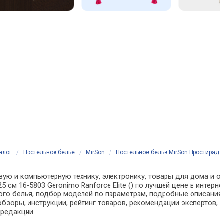
алог
/
Постельное белье
/
MirSon
/
Постельное белье MirSon Простирадл
вую и компьютерную технику, электронику, товары для дома и о
5 см 16-5803 Geronimo Ranforce Elite () по лучшей цене в инте
о белья, подбор моделей по параметрам, подробные описания,
обзоры, инструкции, рейтинг товаров, рекомендации экспертов,
 редакции.