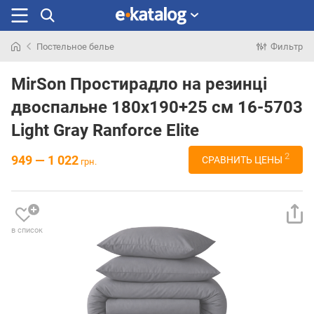
Постельное белье
Фильтр
Искали
раньше
MirSon Простирадло на резинці
двоспальне 180x190+25 см 16-5703
Light Gray Ranforce Elite
2
949 — 1 022
СРАВНИТЬ ЦЕНЫ
грн.
в список