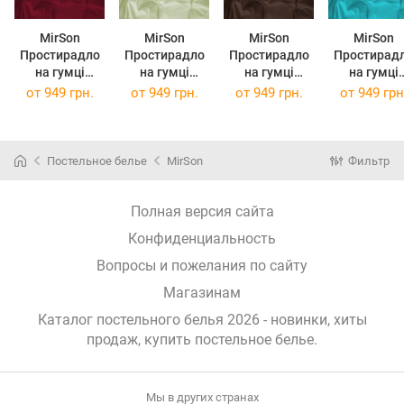
MirSon
MirSon
MirSon
MirSon
Простирадло
Простирадло
Простирадло
Простирад
на гумці
на гумці
на гумці
на гумці
Ranforce Elite
Ranforce Elite
Ranforce Elite
Ranforce Eli
от
949 грн.
от
949 грн.
от
949 грн.
от
949 грн
19-1655
12-0525
19-1217
11-2208 Mi
Edmonda 180 х
Tiziana 180 х
Chocolate
180 х 200 
200 см
200 см
perla 180 х 200
см
Постельное белье
MirSon
Фильтр
Полная версия сайта
Конфиденциальность
Вопросы и пожелания по сайту
Магазинам
Каталог постельного белья 2026 - новинки, хиты
продаж,
купить постельное белье
.
Мы в других странах