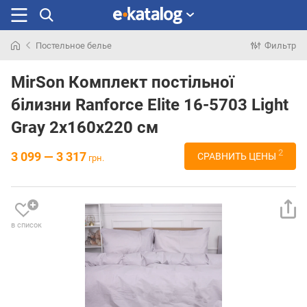
Постельное белье
Фильтр
Искали
раньше
MirSon Комплект постільної
білизни Ranforce Elite 16-5703 Light
Gray 2х160х220 см
2
3 099 — 3 317
СРАВНИТЬ ЦЕНЫ
грн.
в список