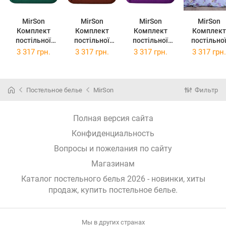
MirSon
MirSon
MirSon
MirSon
Комплект
Комплект
Комплект
Комплект
постільної
постільної
постільної
постільно
білизни
білизни Бязь
білизни Бязь
білизни Бязь
3 317 грн.
3 317 грн.
3 317 грн.
3 317 грн.
Ranforce Elite
Ranforce Elite
Ranforce Elite
Ranforce Eli
Green Diego
Enrica
Christiano
17-0130
2х160х220 см
2х160х220 см
2х160х220 см
Lavender s
(11-2107 + 18-
(12-0712 + 15-
(13-1027 + 16-
2х160х220 
Постельное белье
MirSon
Фильтр
0130)
1511)
3310)
Полная версия сайта
Конфиденциальность
Вопросы и пожелания по сайту
Магазинам
Каталог постельного белья 2026 - новинки, хиты
продаж,
купить постельное белье
.
Мы в других странах