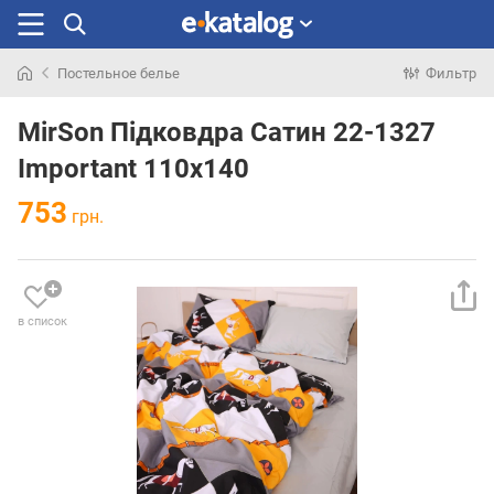
Постельное белье
Фильтр
Искали
раньше
MirSon Підковдра Сатин 22-1327
Important 110х140
753
грн.
в список