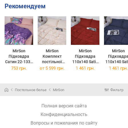
Рекомендуем
MirSon
MirSon
MirSon
MirSon
Підковдра
Комплект
Підковдра
Підковдр
Сатин 22-1330
постільної
110х140 Satin
110х140 Sat
Paradise
білизни Satin
Stripe 30-0018
Stripe 30-00
753 грн.
от
5 599 грн.
1 461 грн.
1 461 грн.
110х140
Stripe 30-0004
Red
Smoky Blu
Cream 200 x
220 см
Постельное белье
MirSon
Фильтр
Полная версия сайта
Конфиденциальность
Вопросы и пожелания по сайту