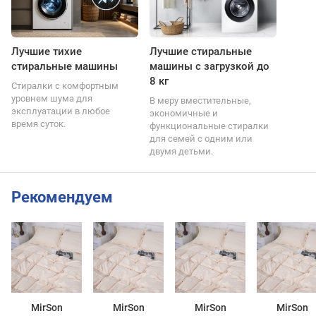
Лучшие тихие
Лучшие стиральные
стиральные машины
машины с загрузкой до
8 кг
Стиралки с комфортным
уровнем шума для
В меру вместительные,
эксплуатации в любое
экономичные и
время суток.
функциональные стиралки
для семей с одним или
двумя детьми.
Рекомендуем
MirSon
MirSon
MirSon
MirSon