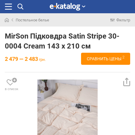
Постельное белье
Фильтр
Искали
раньше
MirSon Підковдра Satin Stripe 30-
0004 Cream 143 x 210 см
2
2 479 — 2 483
СРАВНИТЬ ЦЕНЫ
грн.
в список