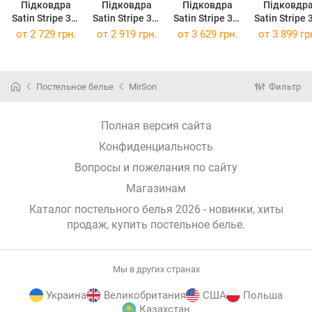
Підковдра
Підковдра
Підковдра
Підковдр
Satin Stripe 30-
Satin Stripe 30-
Satin Stripe 30-
Satin Stripe 
0004 Cream
0004 Cream
0004 Cream
0004 Crea
от
2 729 грн.
от
2 919 грн.
от
3 629 грн.
от
3 899 гр
160 x 220 см
175 x 210 см
200 x 220 см
220 x 240 
Постельное белье
MirSon
Фильтр
Полная версия сайта
Конфиденциальность
Вопросы и пожелания по сайту
Магазинам
Каталог постельного белья 2026 - новинки, хиты
продаж,
купить постельное белье
.
Мы в других странах
Украина
Великобритания
США
Польша
Казахстан