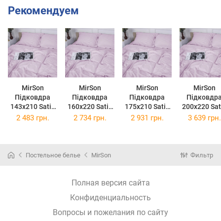
Рекомендуем
MirSon
MirSon
MirSon
MirSon
Підковдра
Підковдра
Підковдра
Підковдр
143х210 Satin
160х220 Satin
175х210 Satin
200х220 Sat
Stripe 30-0007
Stripe 30-0007
Stripe 30-0007
Stripe 30-00
2 483 грн.
2 734 грн.
2 931 грн.
3 639 грн.
Pink
Pink
Pink
Pink
Постельное белье
MirSon
Фильтр
Полная версия сайта
Конфиденциальность
Вопросы и пожелания по сайту