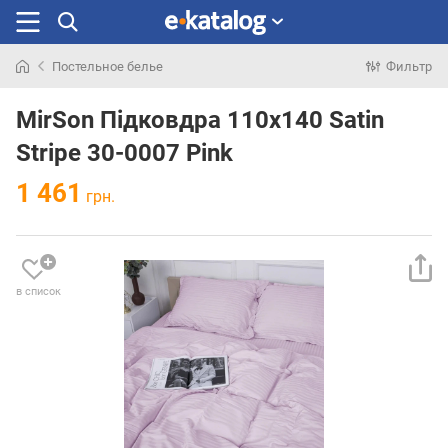
Постельное белье
Фильтр
Искали
раньше
MirSon Підковдра 110х140 Satin
Stripe 30-0007 Pink
1 461
грн.
в список