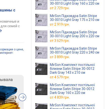
30-0010 Light Gray 160 x 220 см
от
2 729 грн.
ашины с
MirSon Підковдра Satin Stripe
30-0010 Light Gray 175 x 210 см
ономичные и
от
2 919 грн.
для семей с
MirSon Підковдра Satin Stripe
30-0010 Light Gray 200 x 220 см
от
3 629 грн.
MirSon Підковдра Satin Stripe
формации о цене,
30-0010 Light Gray 220 x 240 см
интернет-
от
3 899 грн.
MirSon Комплект постільної
білизни Satin Stripe 30-0012
Dark Gray 143 x 210 см
от
4 579 грн.
MirSon Комплект постільної
білизни Satin Stripe 30-0012
Dark Gray 160 x 220 см
от
4 839 грн.
MirSon Комплект постільної