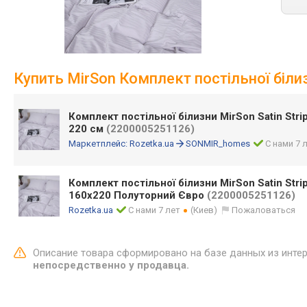
Купить MirSon Комплект постільної білизн
Комплект постільної білизни MirSon Satin Strip
220 см
(2200005251126)
Маркетплейс:
Rozetka.ua
SONMIR_homes
С нами 7 
Комплект постільної білизни MirSon Satin Stri
160х220 Полуторний Євро
(2200005251126)
Rozetka.ua
С нами 7 лет
(Киев)
Пожаловаться
Описание товара сформировано на базе данных из инте
непосредственно у продавца.