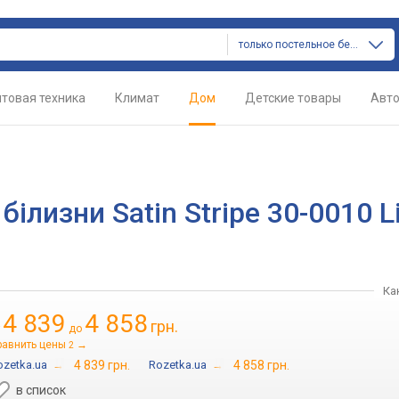
только постельное белье
товая техника
Климат
Дом
Детские товары
Авт
ілизни Satin Stripe 30-0010 L
Ка
4 839
4 858
грн.
т
до
равнить цены
→
2
ozetka.ua
→
4 839 грн.
Rozetka.ua
→
4 858 грн.
в список