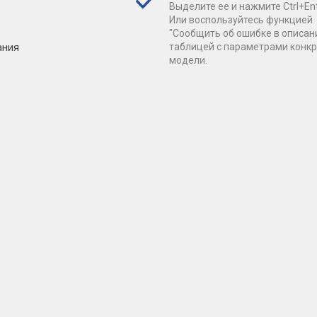
Выделите ее и нажмите Ctrl+Ent
Или воспользуйтесь функцией
"Сообщить об ошибке в описан
ания
таблицей с параметрами конк
модели.