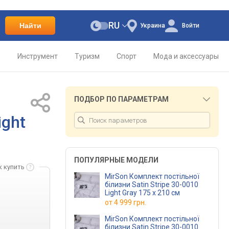
RU
Найти
Украина
Войти
о
Инструмент
Туризм
Спорт
Мода и аксессуары
ПОДБОР ПО ПАРАМЕТРАМ
ight
ПОПУЛЯРНЫЕ МОДЕЛИ
к купить
MirSon Комплект постільної
білизни Satin Stripe 30-0010
Light Gray 175 x 210 см
от
4 999 грн.
MirSon Комплект постільної
білизни Satin Stripe 30-0010