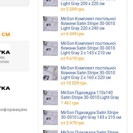
Light Gray 200 x 220 см
от
5 599 грн.
MirSon Комплект постільної
білизни Satin Stripe 30-0010
Light Gray 220 x 240 см
0 см
от
6 049 грн.
MirSon Комплект постільної
білизни Satin Stripe 30-0010
Light Gray 2 x 143 x 210 см
ец:
от
9 619 грн.
homes
MirSon Комплект постільної
білизни Satin Stripe 30-0010
Light Gray 2 x 160 x 220 см
от
10 059 грн.
MirSon Підковдра 110х140
Satin Stripe 30-0010 Light Gray
1 461 грн.
 информацию
MirSon Підковдра Satin Stripe
30-0010 Light Gray 143 x 210 см
от
2 479 грн.
MirSon Підковдра Satin Stripe