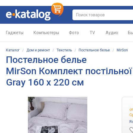
Гаджеты
Компьютеры
Фото
TV
Аудио
Бы
Каталог
/
Дом и ремонт
/
Текстиль
/
Постельное белье
/
MirSon
Постельное белье
MirSon Комплект постільної б
Gray 160 x 220 см
о
С
R