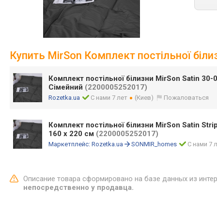
Купить MirSon Комплект постільної білизн
Комплект постільної білизни MirSon Satin 30-
Сімейний
(2200005252017)
Rozetka.ua
С нами 7 лет
(Киев)
Пожаловаться
Комплект постільної білизни MirSon Satin Strip
160 x 220 см
(2200005252017)
Маркетплейс:
Rozetka.ua
SONMIR_homes
С нами 7 
Описание товара сформировано на базе данных из инте
непосредственно у продавца.