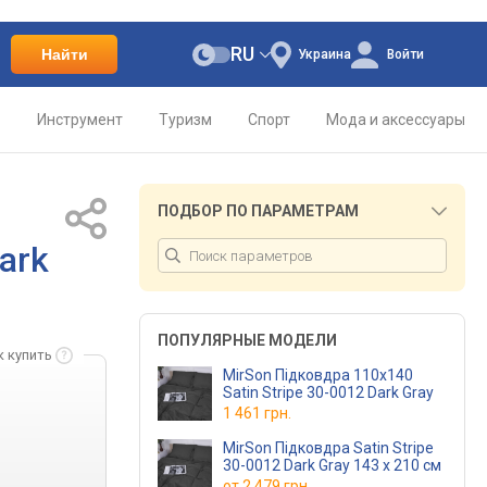
RU
Найти
Украина
Войти
о
Инструмент
Туризм
Спорт
Мода и аксессуары
ПОДБОР ПО ПАРАМЕТРАМ
ark
ПОПУЛЯРНЫЕ МОДЕЛИ
к купить
MirSon Підковдра 110х140
Satin Stripe 30-0012 Dark Gray
1 461 грн.
MirSon Підковдра Satin Stripe
30-0012 Dark Gray 143 x 210 см
от
2 479 грн.