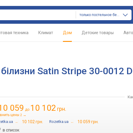
только постельное белье
товая техника
Климат
Дом
Детские товары
Авт
білизни Satin Stripe 30-0012 D
Ка
10 059
10 102
грн.
до
внить цены
→
2
etka.ua
→
10 102 грн.
Rozetka.ua
→
10 059 грн.
в список