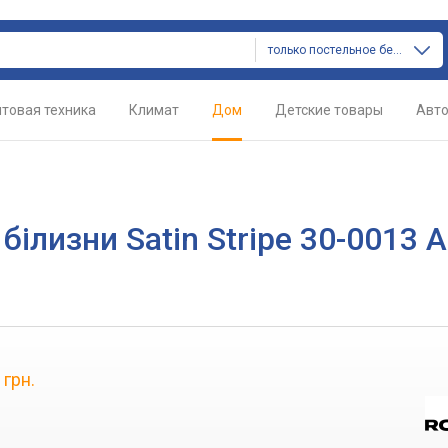
только постельное белье
товая техника
Климат
Дом
Детские товары
Авт
білизни Satin Stripe 30-0013 A
9
грн.