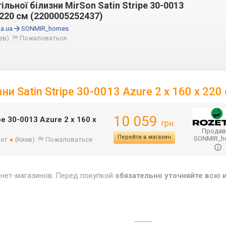
льної білизни MirSon Satin Stripe 30-0013
x 220 см (2200005252437)
a.ua
SONMIR_homes
ев)
Пожаловаться
и Satin Stripe 30-0013 Azure 2 x 160 x 220
10 059
pe 30-0013 Azure 2 x 160 x
грн.
Продав
Перейти в магазин
SONMIR_
лет
(Киев)
Пожаловаться
рнет-магазинов. Перед покупкой
обязательно уточняйте всю