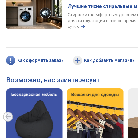
Лучшие тихие стиральные 
Стиралки с комфортным уровнем
для эксплуатации в любое время
суток.
Как оформить заказ?
Как добавить магазин?
Возможно, вас заинтересует