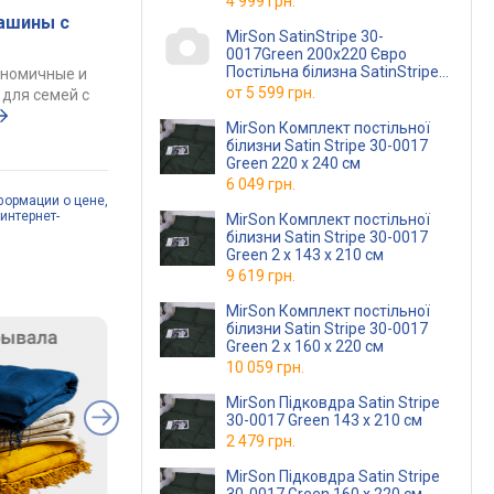
4 999 грн.
ашины с
MirSon SatinStripe 30-
0017Green 200х220 Євро
Постільна білизна SatinStripe
ономичные и
30-0017Green 200х220 Євро
от
5 599 грн.
для семей с
(220000
MirSon Комплект постільної
білизни Satin Stripe 30-0017
Green 220 x 240 см
6 049 грн.
формации о цене,
интернет-
MirSon Комплект постільної
білизни Satin Stripe 30-0017
Green 2 x 143 x 210 см
9 619 грн.
MirSon Комплект постільної
білизни Satin Stripe 30-0017
Green 2 x 160 x 220 см
10 059 грн.
MirSon Підковдра Satin Stripe
30-0017 Green 143 x 210 см
2 479 грн.
MirSon Підковдра Satin Stripe