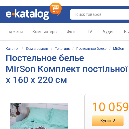
Гаджеты
Компьютеры
Фото
TV
Аудио
Бы
Каталог
/
Дом и ремонт
/
Текстиль
/
Постельное белье
/
MirSon
Постельное белье
MirSon Комплект постільної 
x 160 x 220 см
10 05
Купить!