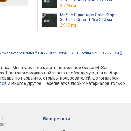
30-0017 Green 160 x 220 см
2 729 грн.
MirSon Підковдра Satin Stripe
30-0017 Green 175 x 210 см
2 919 грн.
мплект постільної білизни Satin Stripe 30-0013 Azure 2 x 160 x 220 см ()
фиса. Мы знаем, где купить постельное белье MirSon
азинах. В каталоге можно найти всю необходимую для выбора
товара по названию, отзывы пользователей, фотогалереи
дов
и многое другое. Перепечатка любых материалов только
Ваш регион
е?
er.