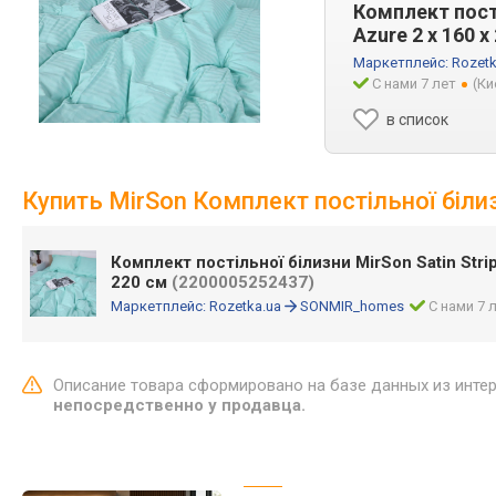
Комплект пості
Azure 2 x 160 
Маркетплейс:
Rozetk
С нами 7 лет
(Ки
в список
Купить MirSon Комплект постільної білизн
Комплект постільної білизни MirSon Satin Stri
220 см
(2200005252437)
Маркетплейс:
Rozetka.ua
SONMIR_homes
С нами 7 
Описание товара сформировано на базе данных из инте
непосредственно у продавца.