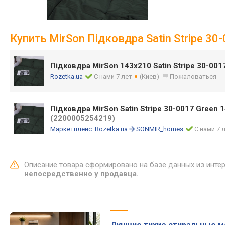
Купить MirSon Підковдра Satin Stripe 30
Підковдра MirSon 143х210 Satin Stripe 30-00
Rozetka.ua
С нами 7 лет
(Киев)
Пожаловаться
Підковдра MirSon Satin Stripe 30-0017 Green 1
(2200005254219)
Маркетплейс:
Rozetka.ua
SONMIR_homes
С нами 7 
Описание товара сформировано на базе данных из инте
непосредственно у продавца.