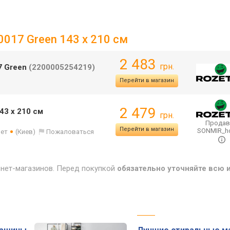
-0017 Green 143 x 210 см
2 483
грн.
17 Green
(2200005254219)
Перейти в магазин
2 479
43 x 210 см
грн.
Продав
Перейти в магазин
SONMIR_
лет
(Киев)
Пожаловаться
рнет-магазинов. Перед покупкой
обязательно уточняйте всю