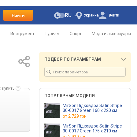
RU
Найти
Украина
Войти
о
Инструмент
Туризм
Спорт
Мода и аксессуары
ПОДБОР ПО ПАРАМЕТРАМ
к купить
ПОПУЛЯРНЫЕ МОДЕЛИ
MirSon Підковдра Satin Stripe
30-0017 Green 160 x 220 см
от
2 729 грн.
MirSon Підковдра Satin Stripe
30-0017 Green 175 x 210 см
от
2 919 грн.