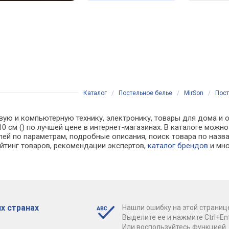
Каталог
/
Постельное белье
/
MirSon
/
Пост
вую и компьютерную технику, электронику, товары для дома и о
x 210 см () по лучшей цене в интернет-магазинах. В каталоге 
лей по параметрам, подробные описания, поиск товара по назв
ейтинг товаров, рекомендации экспертов,
каталог брендов
и мно
х странах
Нашли ошибку на этой страниц
Выделите ее и нажмите Ctrl+Ent
Или воспользуйтесь функцией