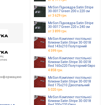
MirSon Підковдра Satin Stripe
30-0017 Green 200 x 220 см
от
3 629 грн.
MirSon Підковдра Satin Stripe
30-0017 Green 220 x 240 см
от
3 899 грн.
MirSon Комплект постільної
білизни Satin Stripe 30-0018
Red 143х210 Полуторний
4 599 грн.
ец:
MirSon Комплект постільної
homes
білизни Satin Stripe 30-0018
Red 160х220 Полуторний Євро
4 858 грн.
 информацию
MirSon Комплект постільної
білизни Satin Stripe 30-0018
Red 175х210 Двоспальний
5 020 грн.
MirSon Комплект постільної
білизни Satin Stripe 30-0018
Red 200х220 Євро