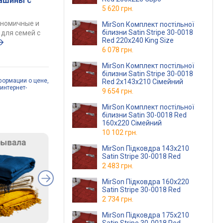
ашины с
5 620 грн.
ономичные и
MirSon Комплект постільної
білизни Satin Stripe 30-0018
для семей с
Red 220х240 King Size
6 078 грн.
MirSon Комплект постільної
білизни Satin Stripe 30-0018
формации о цене,
Red 2х143х210 Сімейний
интернет-
9 654 грн.
MirSon Комплект постільної
білизни Satin 30-0018 Red
160х220 Сімейний
10 102 грн.
MirSon Підковдра 143х210
Satin Stripe 30-0018 Red
2 483 грн.
MirSon Підковдра 160х220
Satin Stripe 30-0018 Red
2 734 грн.
MirSon Підковдра 175х210