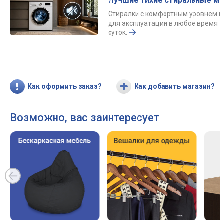
Лучшие тихие стиральные 
Стиралки с комфортным уровнем
для эксплуатации в любое время
суток.
Как оформить заказ?
Как добавить магазин?
Возможно, вас заинтересует