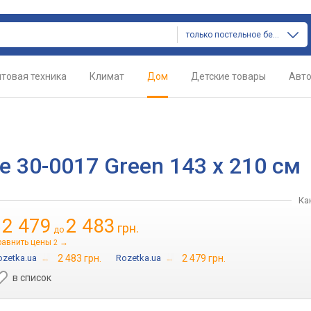
только постельное белье
товая техника
Климат
Дом
Детские товары
Авт
pe 30-0017 Green 143 x 210 см
Ка
2 479
2 483
грн.
т
до
равнить цены
→
2
ozetka.ua
→
2 483 грн.
Rozetka.ua
→
2 479 грн.
в список