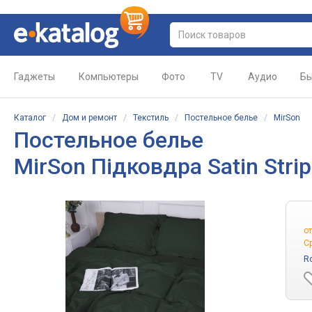
Гаджеты
Компьютеры
Фото
TV
Аудио
Бы
Каталог
/
Дом и ремонт
/
Текстиль
/
Постельное белье
/
MirSon
Постельное белье
MirSon Підковдра Satin Stri
о
С
R