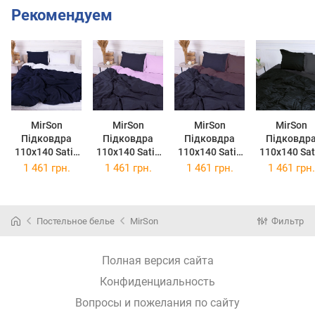
Рекомендуем
MirSon
MirSon
MirSon
MirSon
Підковдра
Підковдра
Підковдра
Підковдр
110х140 Satin
110х140 Satin
110х140 Satin
110х140 Sat
Stripe 30-0021
Stripe 30-0021
Stripe 30-0021
Stripe 30-00
1 461 грн.
1 461 грн.
1 461 грн.
1 461 грн.
+ 30-0001
+ 30-0007
+ 30-0008
+ 30-0012
Atanelly
Esandiora
Dorimel
Yamindi
Постельное белье
MirSon
Фильтр
Полная версия сайта
Конфиденциальность
Вопросы и пожелания по сайту