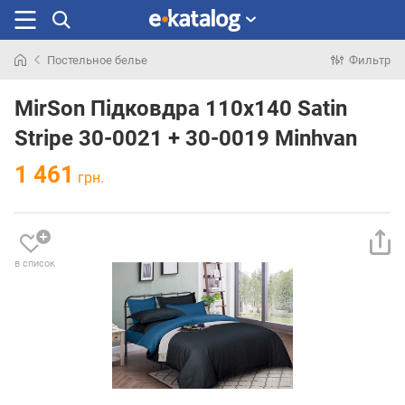
Постельное белье
Фильтр
Искали
раньше
MirSon Підковдра 110х140 Satin
Stripe 30-0021 + 30-0019 Minhvan
1 461
грн.
в список