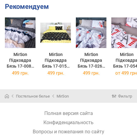
Рекомендуем
MirSon
MirSon
MirSon
MirSon
Підковдра
Підковдра
Підковдра
Підковдр
Бязь 17-0084
Бязь 17-0152
Бязь 17-0268
Бязь 17-05
Adrienn 110 x
Sofia 110 x 140
Garland 110 x
Irene 110 x 
499 грн.
499 грн.
499 грн.
от
499 грн
140 см
см
140 см
см
Постельное белье
MirSon
Фильтр
Полная версия сайта
Конфиденциальность
Вопросы и пожелания по сайту