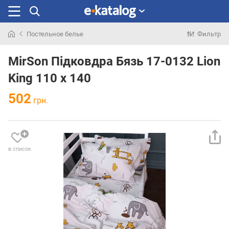
Постельное белье
Фильтр
Искали
раньше
MirSon Підковдра Бязь 17-0132 Lion
King 110 х 140
502
грн.
в список