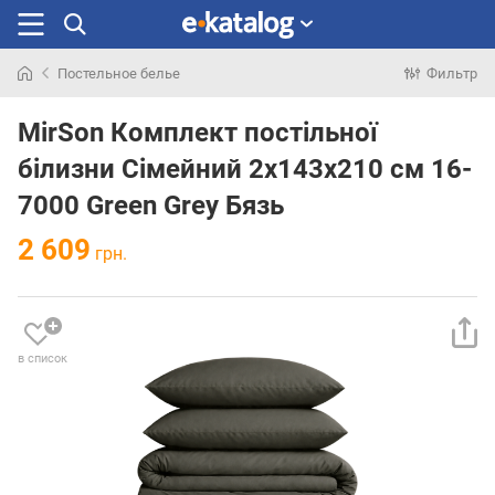
Постельное белье
Фильтр
Искали
раньше
MirSon Комплект постільної
білизни Сімейний 2х143х210 см 16-
7000 Green Grey Бязь
2 609
грн.
в список