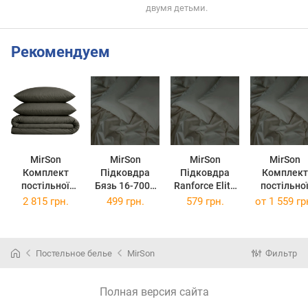
двумя детьми.
Рекомендуем
MirSon
MirSon
MirSon
MirSon
Комплект
Підковдра
Підковдра
Комплект
постільної
Бязь 16-7000
Ranforce Elite
постільно
білизни Бязь
Green Grey 110
16-7000 Green
білизни
2 815 грн.
499 грн.
579 грн.
от
1 559 гр
Сімейний 16-
x 140 см
Grey 110 x 140
Ranforce Eli
7000 Green
см
16-7000 Gre
Grey 160 х 220
Grey 143 x 2
х 2
см
Постельное белье
MirSon
Фильтр
Полная версия сайта