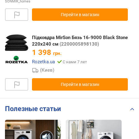
SONMIR_homes
Перейти в магазин
Підковдра MirSon Бязь 16-9000 Black Stone
220х240 см
(2200005898130)
1 398
грн.
Rozetka.ua
С нами 7 лет
(Киев)
Перейти в магазин
Полезные статьи