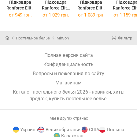
Підковдра
Підковдра
Підковдра
Підковдр
Ranforce Elite
Ranforce Elite
Ranforce Elite
Ranforce Eli
16-9000 Black
16-9000 Black
16-9000 Black
16-9000 Bla
от
949 грн.
от
1 029 грн.
от
1 089 грн.
от
1 159 гр
Stone 143x210
Stone 160x220
Stone 175x210
Stone 200x2
см
см
см
см
Постельное белье
MirSon
Фильтр
Полная версия сайта
Конфиденциальность
Вопросы и пожелания по сайту
Магазинам
Каталог постельного белья 2026 - новинки, хиты
продаж,
купить постельное белье
.
Мы в других странах
Украина
Великобритания
США
Польша
Казахстан