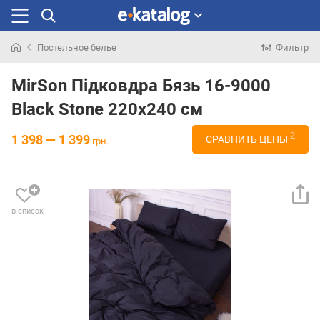
Постельное белье
Фильтр
Искали
раньше
MirSon Підковдра Бязь 16-9000
Black Stone 220x240 см
2
1 398 — 1 399
СРАВНИТЬ ЦЕНЫ
грн.
в список