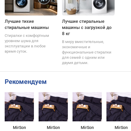
Лучшие тихие
Лучшие стиральные
стиральные машины
машины с загрузкой до
8 кг
Стиралки с комфортным
уровнем шума для
В меру вместительные,
эксплуатации в любое
экономичные и
время суток.
функциональные стиралки
для семей с одним или
двумя детьми.
Рекомендуем
MirSon
MirSon
MirSon
MirSon