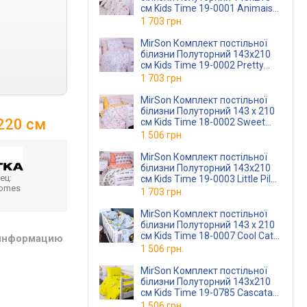
см Kids Time 19-0001 Animais
Ranforce Elite
1 703 грн.
MirSon Комплект постільної
білизни Полуторний 143х210
см Kids Time 19-0002 Pretty
Bears Ranforce Elite
1 703 грн.
MirSon Комплект постільної
білизни Полуторний 143 x 210
х220 см
см Kids Time 18-0002 Sweet
Home Бязь
1 506 грн.
MirSon Комплект постільної
білизни Полуторний 143х210
ец:
см Kids Time 19-0003 Little Pilot
homes
Ranforce Elite
1 703 грн.
MirSon Комплект постільної
білизни Полуторний 143 x 210
см Kids Time 18-0007 Cool Cat
 информацию
Бязь
1 506 грн.
MirSon Комплект постільної
білизни Полуторний 143х210
см Kids Time 19-0785 Cascata
Бязь
1 506 грн.