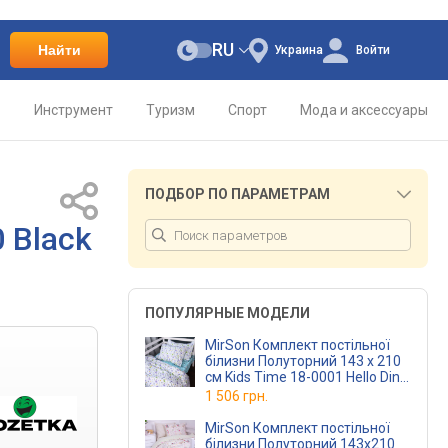
RU
Найти
Украина
Войти
о
Инструмент
Туризм
Спорт
Мода и аксессуары
ПОДБОР ПО ПАРАМЕТРАМ
 Black
ПОПУЛЯРНЫЕ МОДЕЛИ
MirSon Комплект постільної
білизни Полуторний 143 x 210
см Kids Time 18-0001 Hello Dino
Бязь
1 506 грн.
MirSon Комплект постільної
білизни Полуторний 143х210