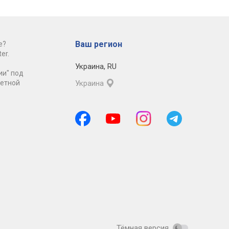
Ваш регион
е?
er.
Украина
,
RU
ии" под
ретной
Украина
Тёмная версия