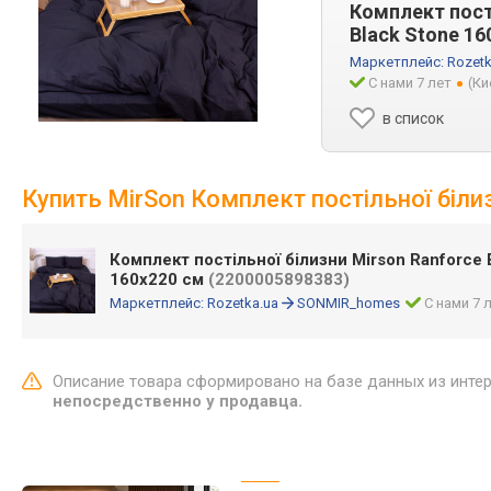
Комплект пості
Black Stone 16
Маркетплейс:
Rozetk
С нами 7 лет
(Ки
в список
Купить MirSon Комплект постільної білиз
Комплект постільної білизни Mirson Ranforce E
160х220 см
(2200005898383)
Маркетплейс:
Rozetka.ua
SONMIR_homes
С нами 7 
Описание товара сформировано на базе данных из инте
непосредственно у продавца.