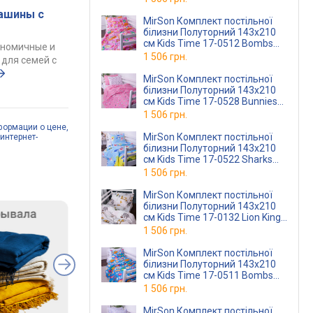
ашины с
MirSon Комплект постільної
білизни Полуторний 143х210
см Kids Time 17-0512 Bombs
ономичные и
pink Бязь
1 506 грн.
для семей с
MirSon Комплект постільної
білизни Полуторний 143х210
см Kids Time 17-0528 Bunnies
pink Бязь
1 506 грн.
формации о цене,
MirSon Комплект постільної
интернет-
білизни Полуторний 143х210
см Kids Time 17-0522 Sharks
are fun Бязь
1 506 грн.
MirSon Комплект постільної
білизни Полуторний 143х210
см Kids Time 17-0132 Lion King
Бязь
1 506 грн.
MirSon Комплект постільної
білизни Полуторний 143х210
см Kids Time 17-0511 Bombs
Бязь
1 506 грн.
MirSon Комплект постільної