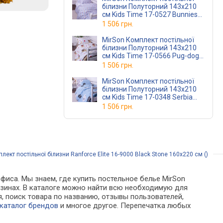
білизни Полуторний 143х210
см Kids Time 17-0527 Bunnies
Бязь
1 506 грн.
MirSon Комплект постільної
білизни Полуторний 143х210
см Kids Time 17-0566 Pug-dog
Бязь
1 506 грн.
MirSon Комплект постільної
білизни Полуторний 143х210
см Kids Time 17-0348 Serbia
Бязь
1 506 грн.
ект постільної білизни Ranforce Elite 16-9000 Black Stone 160х220 см ()
фиса. Мы знаем, где купить постельное белье MirSon
агазинах. В каталоге можно найти всю необходимую для
 поиск товара по названию, отзывы пользователей,
каталог брендов
и многое другое. Перепечатка любых