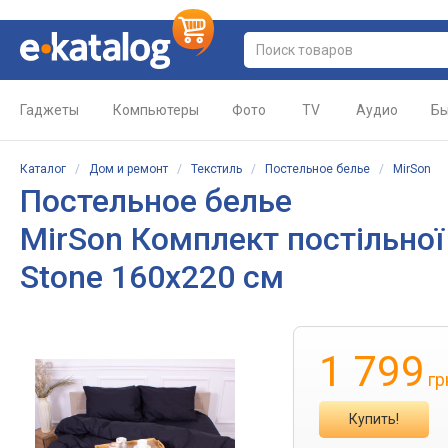
Гаджеты
Компьютеры
Фото
TV
Аудио
Бы
Каталог
/
Дом и ремонт
/
Текстиль
/
Постельное белье
/
MirSon
Постельное белье
MirSon Комплект постільної 
Stone 160х220 см
1 799
гр
Купить!