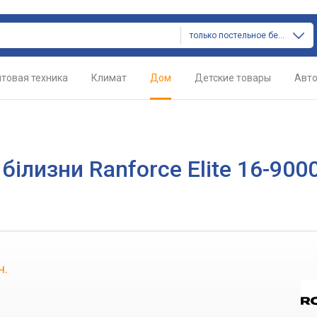
только постельное белье
товая техника
Климат
Дом
Детские товары
Авт
білизни Ranforce Elite 16-9000
н.