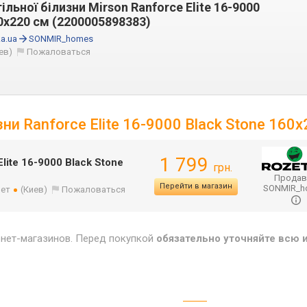
льної білизни Mirson Ranforce Elite 16-9000
0х220 см (2200005898383)
a.ua
SONMIR_homes
ев)
Пожаловаться
ни Ranforce Elite 16-9000 Black Stone 160
1 799
lite 16-9000 Black Stone
грн.
Продав
Перейти в магазин
SONMIR_
лет
(Киев)
Пожаловаться
рнет-магазинов. Перед покупкой
обязательно уточняйте всю