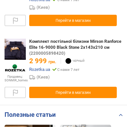
(Киев)
Перейти в магазин
Комплект постільної білизни Mirson Ranforce
Elite 16-9000 Black Stone 2х143х210 см
(2200005898420)
2 999
грн.
Rozetka.ua
С нами 7 лет
(Киев)
Продавец:
SONMIR_homes
Перейти в магазин
Полезные статьи