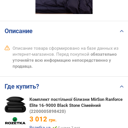
Описание
Описание товара сформировано на базе данных из
интернет-магазинов. Перед покупкой
обязательно
уточняйте всю информацию непосредственно у
продавца.
Где купить?
Комплект постільної білизни MirSon Ranforce
Elite 16-9000 Black Stone Сімейний
(2200005898420)
3 012
грн.
Rozetka.ua
С нами 7 лет