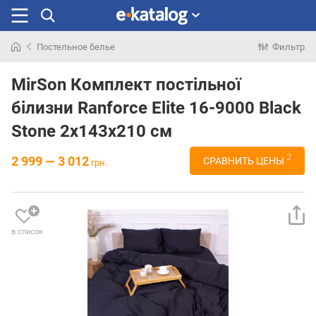
Постельное белье
Фильтр
Искали
раньше
MirSon Комплект постільної
білизни Ranforce Elite 16-9000 Black
Stone 2х143х210 см
2
2 999 — 3 012
СРАВНИТЬ ЦЕНЫ
грн.
в список