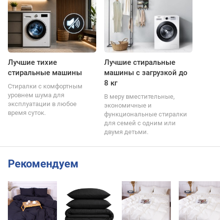
Лучшие тихие
Лучшие стиральные
стиральные машины
машины с загрузкой до
8 кг
Стиралки с комфортным
уровнем шума для
В меру вместительные,
эксплуатации в любое
экономичные и
время суток.
функциональные стиралки
для семей с одним или
двумя детьми.
Рекомендуем