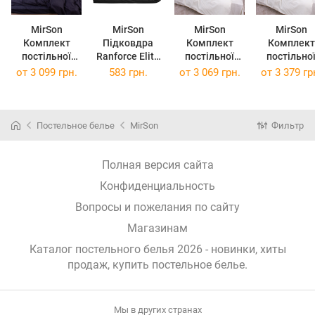
MirSon
MirSon
MirSon
MirSon
Комплект
Підковдра
Комплект
Комплект
постільної
Ranforce Elite
постільної
постільно
білизни
16-9000 Black
білизни Poplin
білизни Poplin
от
3 099 грн.
583 грн.
от
3 069 грн.
от
3 379 гр
Ranforce Elite
Stone 110х140
Line "002 Milky
Line "002 Mi
16-9000 Black
см
White" 143 x
White" 160 
Stone
210 см
220 см
2х160х220 см
Постельное белье
MirSon
Фильтр
Полная версия сайта
Конфиденциальность
Вопросы и пожелания по сайту
Магазинам
Каталог постельного белья 2026 - новинки, хиты
продаж,
купить постельное белье
.
Мы в других странах