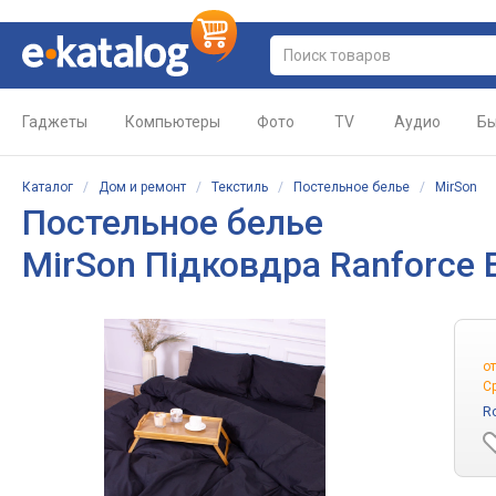
Гаджеты
Компьютеры
Фото
TV
Аудио
Бы
Каталог
/
Дом и ремонт
/
Текстиль
/
Постельное белье
/
MirSon
Постельное белье
MirSon Підковдра Ranforce E
о
С
R