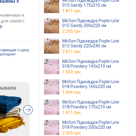
MirSon Підковдра Poplin Line
ашины с
015 Sandy 175х210 см
1 811 грн.
ономичные и
MirSon Підковдра Poplin Line
для семей с
015 Sandy 200х220 см
2 205 грн.
MirSon Підковдра Poplin Line
015 Sandy 220х240 см
формации о цене,
2 411 грн.
интернет-
MirSon Підковдра Poplin Line
018 Powdery 143х210 см
1 560 грн.
MirSon Підковдра Poplin Line
018 Powdery 160х220 см
1 694 грн.
MirSon Підковдра Poplin Line
018 Powdery 175х210 см
1 811 грн.
MirSon Підковдра Poplin Line
018 Powdery 200х220 см
2 205 грн.