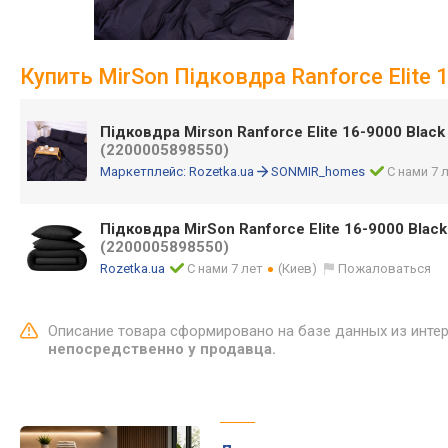
Купить MirSon Підковдра Ranforce Elite 
Підковдра Mirson Ranforce Elite 16-9000 Blac
(2200005898550)
Маркетплейс:
Rozetka.ua
SONMIR_homes
С нами 7 
Підковдра MirSon Ranforce Elite 16-9000 Blac
(2200005898550)
Rozetka.ua
С нами 7 лет
(Киев)
Пожаловаться
Описание товара сформировано на базе данных из инте
непосредственно у продавца.