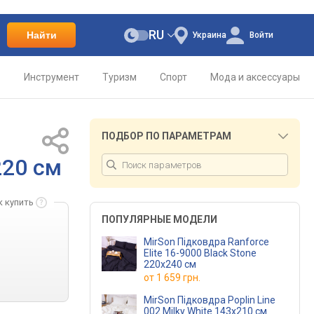
RU
Найти
Украина
Войти
о
Инструмент
Туризм
Спорт
Мода и аксессуары
ПОДБОР ПО ПАРАМЕТРАМ
220 см
к купить
ПОПУЛЯРНЫЕ МОДЕЛИ
MirSon Підковдра Ranforce
Elite 16-9000 Black Stone
220x240 см
от
1 659 грн.
MirSon Підковдра Poplin Line
002 Milky White 143х210 см