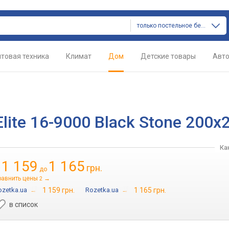
только постельное белье
товая техника
Климат
Дом
Детские товары
Авт
lite 16-9000 Black Stone 200x
Ка
1 159
1 165
грн.
т
до
равнить цены
→
2
ozetka.ua
→
1 159 грн.
Rozetka.ua
→
1 165 грн.
в список