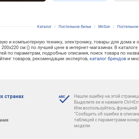
Каталог
/
Постельное белье
/
MirSon
/
Постельное 
вую и компьютерную технику, электронику, товары для дома и о
one 200x220 см () по лучшей цене в интернет-магазинах. В кат
лей по параметрам, подробные описания, поиск товара по назв
ейтинг товаров, рекомендации экспертов,
каталог брендов
и мно
х странах
Нашли ошибку на этой страниц
Выделите ее и нажмите Ctrl+Ent
Или воспользуйтесь функцией
"Сообщить об ошибке в описан
ания
таблицей с параметрами конк
модели.