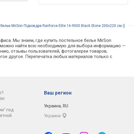
белье MirSon Підковдра Ranforce Elite 16-9000 Black Stone 200x220 см ()
фиса. Мы знаем, где купить постельное белье MirSon
алоге можно найти всю необходимую для выбора информацию —
анию, отзывы пользователей, фотогалереи товаров,
гое другое. Перепечатка любых материалов только с
Ваш регион
е?
er.
Украина
,
RU
ии" под
ретной
Украина