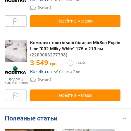
(Киев)
Перейти в магазин
Комплект постільної білизни MirSon Poplin
Line "002 Milky White" 175 x 210 см
(2200006277798)
3 549
грн.
Rozetka.ua
С нами 7 лет
(Киев)
Продавец:
SONMIR_homes
Перейти в магазин
Полезные статьи