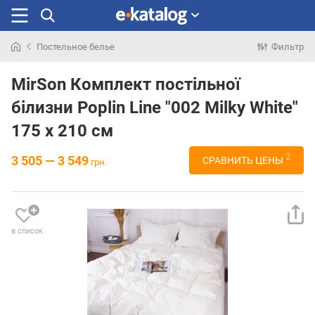
Постельное белье
Фильтр
Искали
раньше
MirSon Комплект постільної
білизни Poplin Line "002 Milky White"
175 x 210 см
2
3 505 — 3 549
СРАВНИТЬ ЦЕНЫ
грн.
в список