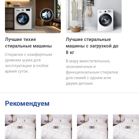
Лучшие тихие
Лучшие стиральные
стиральные машины
машины с загрузкой до
8 кг
Стиралки с комфортным
уровнем шума для
В меру вместительные,
эксплуатации в любое
экономичные и
время суток.
функциональные стиралки
для семей с одним или
двумя детьми.
Рекомендуем