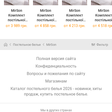
MirSon
MirSon
MirSon
MirSon
Комплект
Комплект
Комплект
Комплект
постільної
постільної
постільної
постільно
білизни Poplin
білизни Poplin
білизни Poplin
білизни Poplin
от
3 989 грн.
от
4 858 грн.
от
4 213 грн.
от
4 518 гр
Line "002 Milky
Line "002 Milky
Line "002 Milky
Line "002 Mi
White" 200 x
White" 2 x 143 x
White" 220 x
White" 2 x 16
220 см
210 см
240 см
220 см
Постельное белье
MirSon
Фильтр
Полная версия сайта
Конфиденциальность
Вопросы и пожелания по сайту
Магазинам
Каталог постельного белья 2026 - новинки, хиты
продаж,
купить постельное белье
.
Мы в других странах