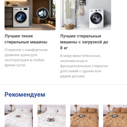
Лучшие тихие
Лучшие стиральные
стиральные машины
машины с загрузкой до
8 кг
Стиралки с комфортным
уровнем шума для
В меру вместительные,
эксплуатации в любое
экономичные и
время суток.
функциональные стиралки
для семей с одним или
двумя детьми.
Рекомендуем