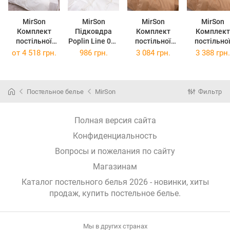
MirSon
MirSon
MirSon
MirSon
Комплект
Підковдра
Комплект
Комплект
постільної
Poplin Line 002
постільної
постільно
білизни Poplin
Milky White
білизни Poplin
білизни Poplin
от
4 518 грн.
986 грн.
3 084 грн.
3 388 грн.
Line "002 Milky
110х140 см
Line 015 Sandy
Line 015 Sa
White" 2 x 160 x
143 x 210 см
160 x 220 
220 см
Постельное белье
MirSon
Фильтр
Полная версия сайта
Конфиденциальность
Вопросы и пожелания по сайту
Магазинам
Каталог постельного белья 2026 - новинки, хиты
продаж,
купить постельное белье
.
Мы в других странах