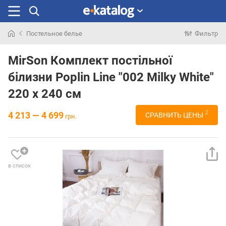
Постельное белье
Фильтр
Искали
раньше
MirSon Комплект постільної
білизни Poplin Line "002 Milky White"
220 x 240 см
2
4 213 — 4 699
СРАВНИТЬ ЦЕНЫ
грн.
в список