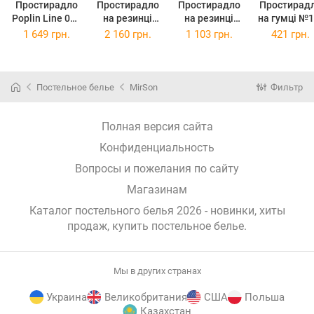
Простирадло
Простирадло
Простирадло
Простирад
Poplin Line 018
на резинці
на резинці
на гумці №11-
Powdery
євро
односпальне
0103 Egre
1 649 грн.
2 160 грн.
1 103 грн.
421 грн.
220х240 см
200х220+25 см
80х190+25 см
Mikrosatin
Poplin Line 041
Poplin Line 099
Premium
Wild Rose
Black Поплін
70x190 -
Поплін
висота 25 
Постельное белье
MirSon
Фильтр
Полная версия сайта
Конфиденциальность
Вопросы и пожелания по сайту
Магазинам
Каталог постельного белья 2026 - новинки, хиты
продаж,
купить постельное белье
.
Мы в других странах
Украина
Великобритания
США
Польша
Казахстан