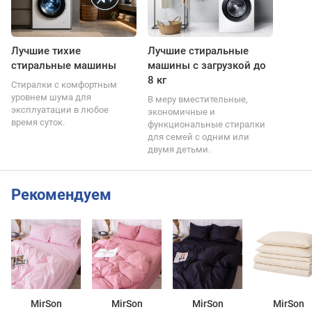
Лучшие тихие
Лучшие стиральные
стиральные машины
машины с загрузкой до
8 кг
Стиралки с комфортным
уровнем шума для
В меру вместительные,
эксплуатации в любое
экономичные и
время суток.
функциональные стиралки
для семей с одним или
двумя детьми.
Рекомендуем
MirSon
MirSon
MirSon
MirSon