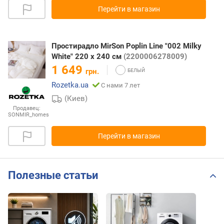
Перейти в магазин
Простирадло MirSon Poplin Line "002 Milky
White" 220 х 240 см
(2200006278009)
1 649
грн.
Rozetka.ua
С нами 7 лет
(Киев)
Продавец:
SONMIR_homes
Перейти в магазин
Полезные статьи