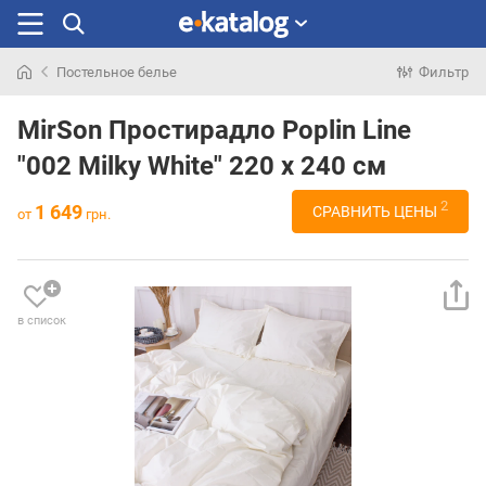
Постельное белье
Фильтр
Искали
раньше
MirSon Простирадло Poplin Line
"002 Milky White" 220 х 240 см
2
1 649
СРАВНИТЬ ЦЕНЫ
от
грн.
в список