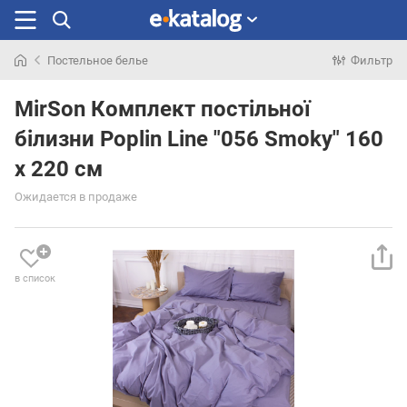
Постельное белье
Фильтр
Искали
раньше
MirSon Комплект постільної
білизни Poplin Line "056 Smoky" 160
x 220 см
Ожидается в продаже
в список