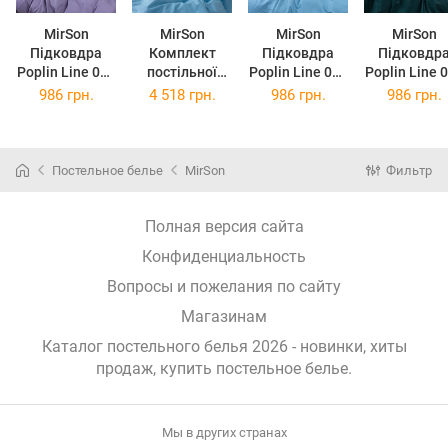
MirSon
MirSon
MirSon
MirSon
Підковдра
Комплект
Підковдра
Підковдр
Poplin Line 056
постільної
Poplin Line 067
Poplin Line 
Smoky 110х140
білизни Poplin
Green wave
Emerald
986 грн.
4 518 грн.
986 грн.
986 грн.
см
Line 067 Green
110х140 см
110х140 с
wave 2 x 160 x
220 см
Постельное белье
MirSon
Фильтр
Полная версия сайта
Конфиденциальность
Вопросы и пожелания по сайту
Магазинам
Каталог постельного белья 2026 - новинки, хиты
продаж,
купить постельное белье
.
Мы в других странах