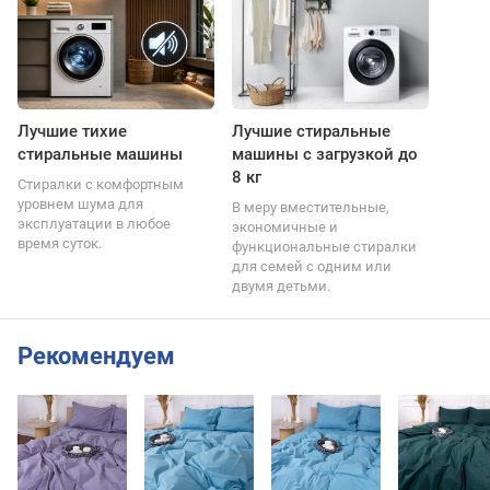
Лучшие тихие
Лучшие стиральные
стиральные машины
машины с загрузкой до
8 кг
Стиралки с комфортным
уровнем шума для
В меру вместительные,
эксплуатации в любое
экономичные и
время суток.
функциональные стиралки
для семей с одним или
двумя детьми.
Рекомендуем