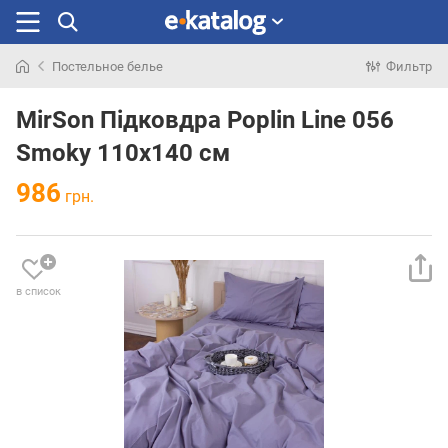
Постельное белье
Фильтр
Искали
раньше
MirSon Підковдра Poplin Line 056
Smoky 110х140 см
986
грн.
в список