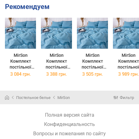
Рекомендуем
MirSon
MirSon
MirSon
MirSon
Комплект
Комплект
Комплект
Комплект
постільної
постільної
постільної
постільно
білизни Poplin
білизни Poplin
білизни Poplin
білизни Poplin
3 084 грн.
3 388 грн.
3 505 грн.
3 989 грн.
Line 067 Green
Line 067 Green
Line 067 Green
Line 067 Gr
wave 143 x 210
wave 160 x 220
wave 175 x 210
wave 200 x 
см
см
см
см
Постельное белье
MirSon
Фильтр
Полная версия сайта
Конфиденциальность
Вопросы и пожелания по сайту