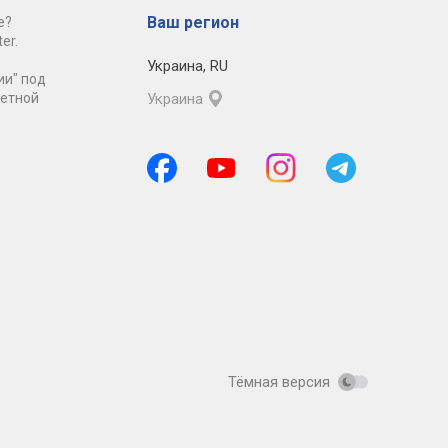
Ваш регион
е?
er.
Украина
,
RU
ии" под
ретной
Украина
Тёмная версия