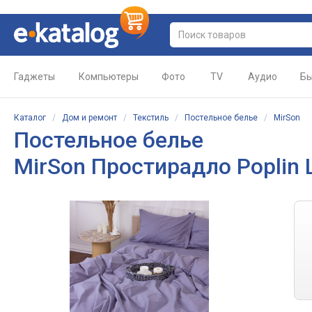
Гаджеты
Компьютеры
Фото
TV
Аудио
Бы
Каталог
/
Дом и ремонт
/
Текстиль
/
Постельное белье
/
MirSon
Постельное белье
MirSon Простирадло Poplin L