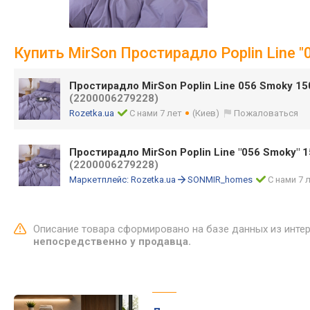
Купить MirSon Простирадло Poplin Line "
Простирадло MirSon Poplin Line 056 Smoky 1
(2200006279228)
Rozetka.ua
С нами 7 лет
(Киев)
Пожаловаться
Простирадло MirSon Poplin Line "056 Smoky" 1
(2200006279228)
Маркетплейс:
Rozetka.ua
SONMIR_homes
С нами 7 
Описание товара сформировано на базе данных из инте
непосредственно у продавца.