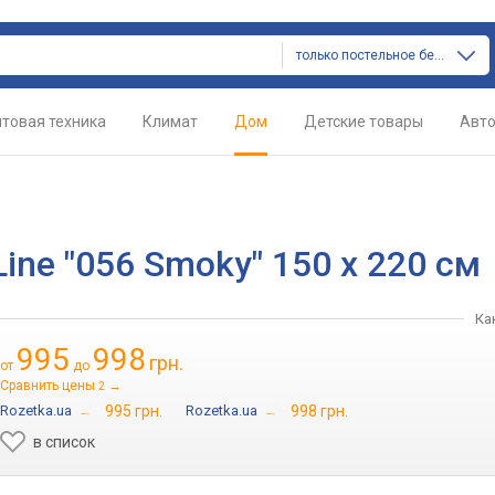
только постельное белье
товая техника
Климат
Дом
Детские товары
Авт
ine "056 Smoky" 150 х 220 см
Ка
995
998
грн.
от
до
Сравнить цены
→
2
Rozetka.ua
→
995 грн.
Rozetka.ua
→
998 грн.
в список