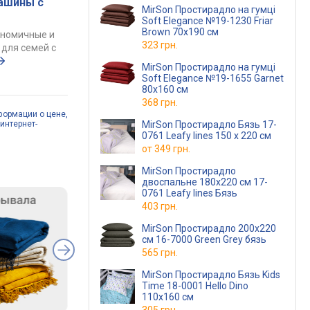
ашины с
MirSon Простирадло на гумці
Soft Elegance №19-1230 Friar
Brown 70х190 см
ономичные и
323 грн.
для семей с
MirSon Простирадло на гумці
Soft Elegance №19-1655 Garnet
80х160 см
368 грн.
формации о цене,
интернет-
MirSon Простирадло Бязь 17-
0761 Leafy lines 150 х 220 см
от
349 грн.
MirSon Простирадло
двоспальне 180x220 см 17-
0761 Leafy lines Бязь
403 грн.
MirSon Простирадло 200х220
см 16-7000 Green Grey бязь
565 грн.
MirSon Простирадло Бязь Kids
Time 18-0001 Hello Dino
110х160 см