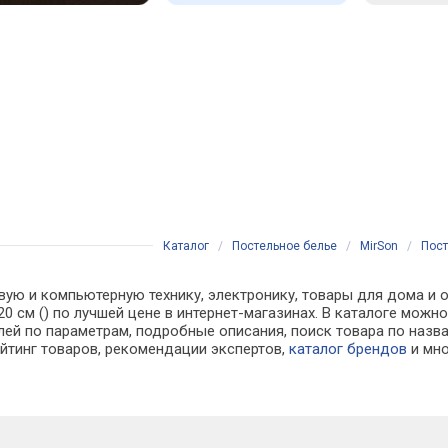
Каталог
/
Постельное белье
/
MirSon
/
Пост
вую и компьютерную технику, электронику, товары для дома и о
 220 см () по лучшей цене в интернет-магазинах. В каталоге м
лей по параметрам, подробные описания, поиск товара по назв
ейтинг товаров, рекомендации экспертов,
каталог брендов
и мно