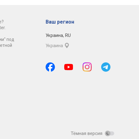
Ваш регион
е?
er.
Украина
,
RU
ии" под
ретной
Украина
Тёмная версия