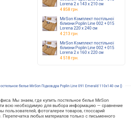
Lorena 2 x 143 x 210 см
4 858 грн.
MirSon Комплект постільної
білизни Poplin Line 002 + 015
Lorena 220 x 240 см
4 213 грн.
MirSon Комплект постільної
білизни Poplin Line 002 + 015
Lorena 2 x 160 x 220 см
4 518 грн.
остельное белье MirSon Підковдра Poplin Line 091 Emerald 110х140 см ()
фиса. Мы знаем, где купить постельное белье MirSon
о найти всю необходимую для выбора информацию — сравнение
вы пользователей, фотогалереи товаров, глоссарий
е. Перепечатка любых материалов только с письменного