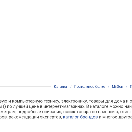
Каталог
/
Постельное белье
/
MirSon
/
П
вую и компьютерную технику, электронику, товары для дома и о
 см () по лучшей цене в интернет-магазинах. В каталоге можн
аметрам, подробные описания, поиск товара по названию, отзы
аров, рекомендации экспертов,
каталог брендов
и многое друго