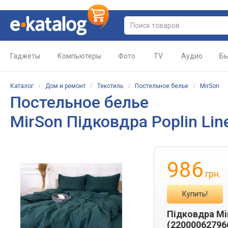
Гаджеты
Компьютеры
Фото
TV
Аудио
Бы
Каталог
/
Дом и ремонт
/
Текстиль
/
Постельное белье
/
MirSon
Постельное белье
MirSon Підковдра Poplin Lin
986
грн.
Купить!
Підковдра Mir
(22000062796