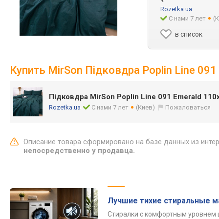
Rozetka.ua
С нами 7 лет
(
в список
Купить MirSon Підковдра Poplin Line 09
Підковдра MirSon Poplin Line 091 Emerald 11
Rozetka.ua
С нами 7 лет
(Киев)
Пожаловаться
Описание товара сформировано на базе данных из инте
непосредственно у продавца.
Лучшие тихие стиральные 
Стиралки с комфортным уровнем