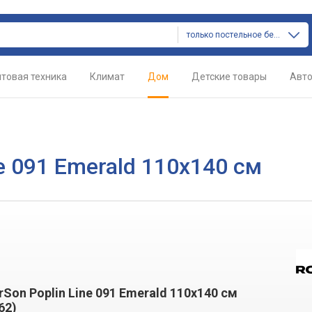
только постельное белье
товая техника
Климат
Дом
Детские товары
Авт
e 091 Emerald 110х140 см
Son Poplin Line 091 Emerald 110х140 см
62)