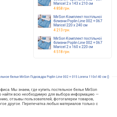
Maricel 2 x 143 x 210 см
4 858 грн.
MirSon Комплект постільної
білизни Poplin Line 002 + 067
Maricel 220 x 240 см
4 213 грн.
MirSon Комплект постільної
білизни Poplin Line 002 + 067
Maricel 2 x 160 x 220 см
4 518 грн.
льное белье MirSon Підковдра Poplin Line 002 + 015 Lorena 110х140 см ()
фиса. Мы знаем, где купить постельное белье MirSon
можно найти всю необходимую для выбора информацию —
анию, отзывы пользователей, фотогалереи товаров,
гое другое. Перепечатка любых материалов только с