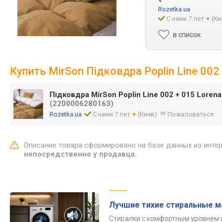
Rozetka.ua
С нами 7 лет
(Ки
в список
Купить MirSon Підковдра Poplin Line 002
Підковдра MirSon Poplin Line 002 + 015 Loren
(2200006280163)
Rozetka.ua
С нами 7 лет
(Киев)
Пожаловаться
Описание товара сформировано на базе данных из инте
непосредственно у продавца.
Лучшие тихие стиральные 
Стиралки с комфортным уровнем