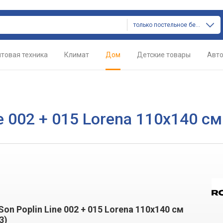
только постельное белье
товая техника
Климат
Дом
Детские товары
Авт
e 002 + 015 Lorena 110х140 см
on Poplin Line 002 + 015 Lorena 110х140 см
3)