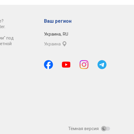
Ваш регион
е?
er.
Украина
,
RU
ии" под
ретной
Украина
Тёмная версия