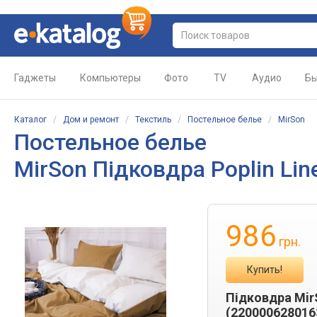
Гаджеты
Компьютеры
Фото
TV
Аудио
Бы
Каталог
/
Дом и ремонт
/
Текстиль
/
Постельное белье
/
MirSon
Постельное белье
MirSon Підковдра Poplin Lin
986
грн.
Купить!
Підковдра MirS
(220000628016