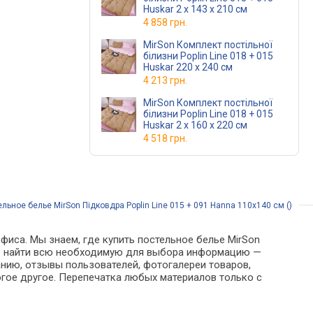
Huskar 2 x 143 x 210 см
4 858 грн.
MirSon Комплект постільної
білизни Poplin Line 018 + 015
Huskar 220 x 240 см
4 213 грн.
MirSon Комплект постільної
білизни Poplin Line 018 + 015
Huskar 2 x 160 x 220 см
4 518 грн.
льное белье MirSon Підковдра Poplin Line 015 + 091 Hanna 110х140 см ()
фиса. Мы знаем, где купить постельное белье MirSon
ожно найти всю необходимую для выбора информацию —
анию, отзывы пользователей, фотогалереи товаров,
гое другое. Перепечатка любых материалов только с