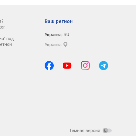
Ваш регион
е?
er.
Украина
,
RU
ии" под
ретной
Украина
Тёмная версия