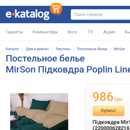
Гаджеты
Компьютеры
Фото
TV
Аудио
Бы
Каталог
/
Дом и ремонт
/
Текстиль
/
Постельное белье
/
MirSon
Постельное белье
MirSon Підковдра Poplin Lin
986
грн.
Купить!
Підковдра MirS
(220000628216