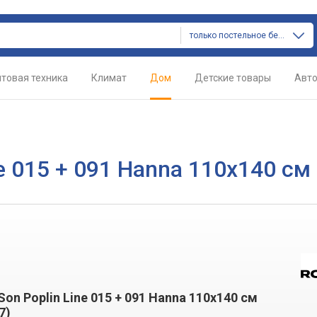
только постельное белье
товая техника
Климат
Дом
Детские товары
Авт
e 015 + 091 Hanna 110х140 см
on Poplin Line 015 + 091 Hanna 110х140 см
7)