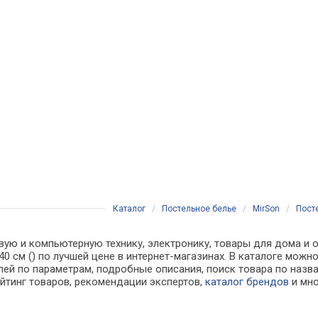
Каталог
/
Постельное белье
/
MirSon
/
Посте
вую и компьютерную технику, электронику, товары для дома и о
х140 см () по лучшей цене в интернет-магазинах. В каталоге м
лей по параметрам, подробные описания, поиск товара по назв
ейтинг товаров, рекомендации экспертов,
каталог брендов
и мно