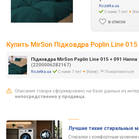
Rozetka.ua
С нами 7 лет
(Ки
в список
Купить MirSon Підковдра Poplin Line 01
Підковдра MirSon Poplin Line 015 + 091 Hanna
(2200006282167)
Rozetka.ua
С нами 7 лет
(Киев)
Пожаловаться
Описание товара сформировано на базе данных из инте
непосредственно у продавца.
Лучшие тихие стиральные 
Стиралки с комфортным уровнем