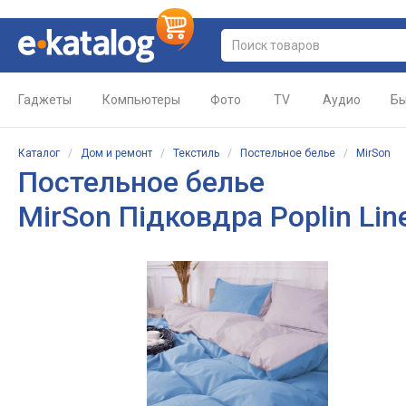
Гаджеты
Компьютеры
Фото
TV
Аудио
Бы
Каталог
/
Дом и ремонт
/
Текстиль
/
Постельное белье
/
MirSon
Постельное белье
MirSon Підковдра Poplin Lin