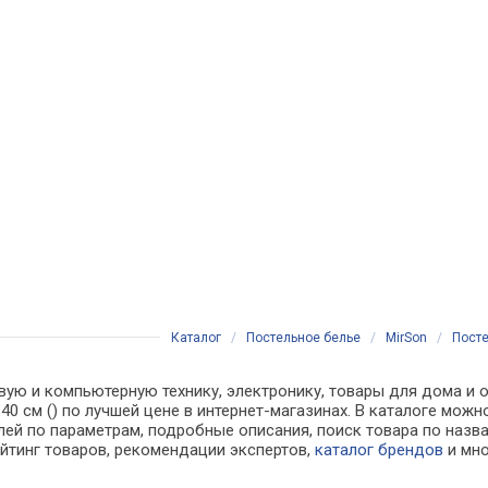
Каталог
/
Постельное белье
/
MirSon
/
Посте
вую и компьютерную технику, электронику, товары для дома и о
0х140 см () по лучшей цене в интернет-магазинах. В каталоге 
лей по параметрам, подробные описания, поиск товара по назв
ейтинг товаров, рекомендации экспертов,
каталог брендов
и мно