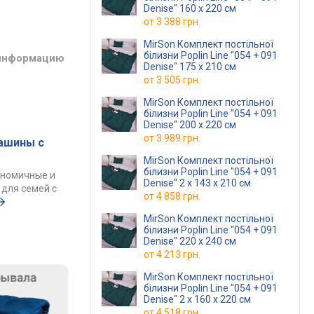
Denise" 160 x 220 см
от
3 388 грн.
MirSon Комплект постільної
білизни Poplin Line "054 + 091
 информацию
Denise" 175 x 210 см
от
3 505 грн.
MirSon Комплект постільної
білизни Poplin Line "054 + 091
Denise" 200 x 220 см
от
3 989 грн.
ашины с
MirSon Комплект постільної
білизни Poplin Line "054 + 091
ономичные и
Denise" 2 x 143 x 210 см
для семей с
от
4 858 грн.
MirSon Комплект постільної
білизни Poplin Line "054 + 091
Denise" 220 x 240 см
от
4 213 грн.
MirSon Комплект постільної
білизни Poplin Line "054 + 091
Denise" 2 x 160 x 220 см
от
4 518 грн.