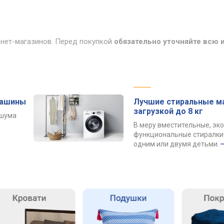
рнет-магазинов. Перед покупкой
обязательно уточняйте всю
машины
Лучшие стиральные м
загрузкой до 8 кг
 шума
В меру вместительные, эк
функциональные стиралки 
одним или двумя детьми.