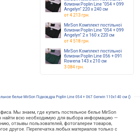
білизни Poplin Line "054 + 099
Angelyn" 220 x 240 см
от
4 213 грн.
MirSon Комплект постільної
білизни Poplin Line "054 + 099
Angelyn" 2 x 160 x 220 см
от
4 518 грн.
MirSon Комплект постільної
білизни Poplin Line 056 + 091
Rowena 143 x 210 см
3 084 грн.
льное белье MirSon Підковдра Poplin Line 054 + 067 Gerwin 110х140 см ()
фиса. Мы знаем, где купить постельное белье MirSon
можно найти всю необходимую для выбора информацию —
анию, отзывы пользователей, фотогалереи товаров,
гое другое. Перепечатка любых материалов только с