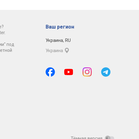
Ваш регион
е?
er.
Украина
,
RU
ии" под
ретной
Украина
Тёмная версия