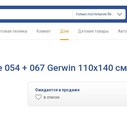
только постельное белье
товая техника
Климат
Дом
Детские товары
Авт
e 054 + 067 Gerwin 110х140 см
Ожидается в продаже
в список