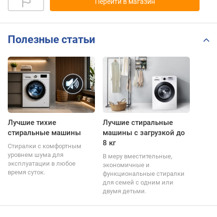
Перейти в магазин
Полезные статьи
Лучшие тихие
Лучшие стиральные
стиральные машины
машины с загрузкой до
8 кг
Стиралки с комфортным
уровнем шума для
В меру вместительные,
эксплуатации в любое
экономичные и
время суток.
функциональные стиралки
для семей с одним или
двумя детьми.