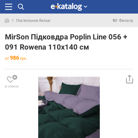
Постельное белье
Фильтр
Искали
раньше
MirSon Підковдра Poplin Line 056 +
091 Rowena 110х140 см
986
от
грн.
в список