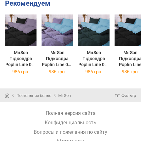
Рекомендуем
MirSon
MirSon
MirSon
MirSon
Підковдра
Підковдра
Підковдра
Підковдр
Poplin Line 056
Poplin Line 067
Poplin Line 067
Poplin Lin
+ 099 Jillian
+ 056 Kevin
+ 091 Margie
067+099
986 грн.
986 грн.
986 грн.
986 грн.
110х140 см
110х140 см
110х140 см
Charmain
110х140 с
Постельное белье
MirSon
Фильтр
Полная версия сайта
Конфиденциальность
Вопросы и пожелания по сайту