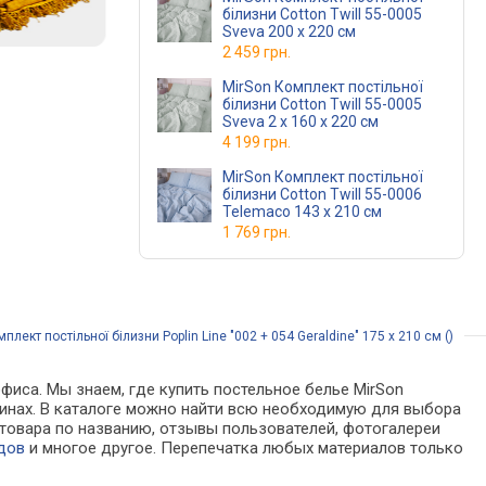
білизни Cotton Twill 55-0005
Sveva 200 x 220 см
2 459 грн.
MirSon Комплект постільної
білизни Cotton Twill 55-0005
Sveva 2 x 160 x 220 см
4 199 грн.
MirSon Комплект постільної
білизни Cotton Twill 55-0006
Telemaco 143 x 210 см
1 769 грн.
лект постільної білизни Poplin Line "002 + 054 Geraldine" 175 x 210 см ()
фиса. Мы знаем, где купить постельное белье MirSon
агазинах. В каталоге можно найти всю необходимую для выбора
товара по названию, отзывы пользователей, фотогалереи
дов
и многое другое. Перепечатка любых материалов только