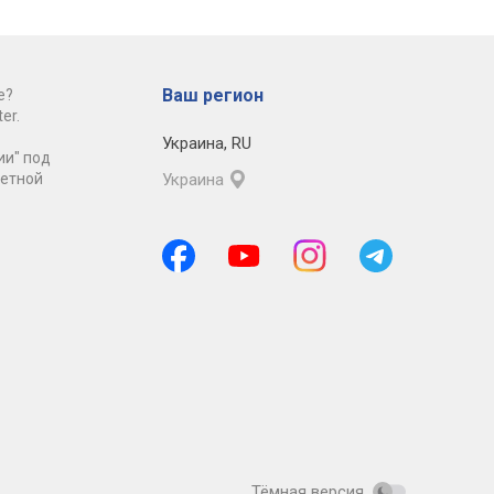
Ваш регион
е?
er.
Украина
,
RU
ии" под
ретной
Украина
Тёмная версия