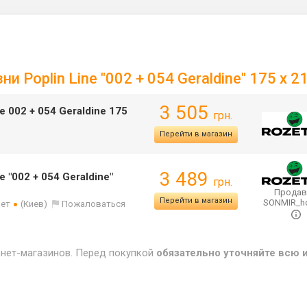
и Poplin Line "002 + 054 Geraldine" 175 x 2
3 505
e 002 + 054 Geraldine 175
грн.
Перейти в магазин
3 489
 "002 + 054 Geraldine"
грн.
Продав
Перейти в магазин
SONMIR_
лет
(Киев)
Пожаловаться
рнет-магазинов. Перед покупкой
обязательно уточняйте всю