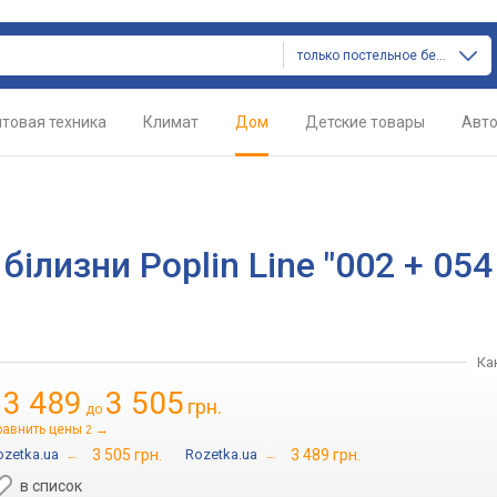
только постельное белье
товая техника
Климат
Дом
Детские товары
Авт
білизни Poplin Line "002 + 054
Ка
3 489
3 505
грн.
т
до
равнить цены
→
2
ozetka.ua
→
3 505 грн.
Rozetka.ua
→
3 489 грн.
в список