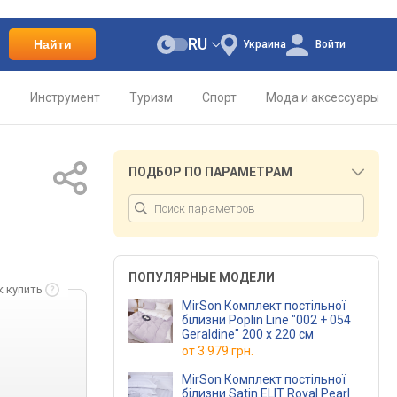
RU
Найти
Украина
Войти
о
Инструмент
Туризм
Спорт
Мода и аксессуары
ПОДБОР ПО ПАРАМЕТРАМ
ПОПУЛЯРНЫЕ МОДЕЛИ
к купить
MirSon Комплект постільної
білизни Poplin Line "002 + 054
Geraldine" 200 x 220 см
от
3 979 грн.
MirSon Комплект постільної
білизни Satin ELIT Royal Pearl