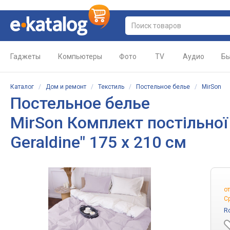
Гаджеты
Компьютеры
Фото
TV
Аудио
Бы
Каталог
/
Дом и ремонт
/
Текстиль
/
Постельное белье
/
MirSon
Постельное белье
MirSon Комплект постільної 
Geraldine" 175 x 210 см
о
С
R