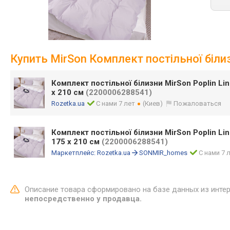
Купить MirSon Комплект постільної білизн
Комплект постільної білизни MirSon Poplin Lin
x 210 см
(2200006288541)
Rozetka.ua
С нами 7 лет
(Киев)
Пожаловаться
Комплект постільної білизни MirSon Poplin Line
175 x 210 см
(2200006288541)
Маркетплейс:
Rozetka.ua
SONMIR_homes
С нами 7 
Описание товара сформировано на базе данных из инте
непосредственно у продавца.