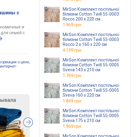
MirSon Комплект постільної
ашины с
білизни Cotton Twill 55-0003
Rocco 200 x 220 см
(2200009413803)
1 969 грн.
ономичные и
для семей с
MirSon Комплект постільної
білизни Cotton Twill 55-0003
Rocco 2 x 160 x 220 см
4 199 грн.
MirSon Комплект постільної
формации о цене,
білизни Cotton Twill 55-0005
интернет-
Sveva 143 x 210 см
1 769 грн.
MirSon Комплект постільної
білизни Cotton Twill 55-0005
Sveva 160 x 220 см
1 849 грн.
MirSon Комплект постільної
білизни Cotton Twill 55-0005
Sveva 175 x 210 см
1 969 грн.
MirSon Комплект постільної