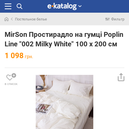
Постельное белье
Фильтр
Искали
раньше
MirSon Простирадло на гумці Poplin
Line "002 Milky White" 100 х 200 см
1 098
грн.
в список