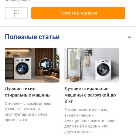
SONMIR_homes
Перейти в магазин
Полезные статьи
Лучшие тихие
Лучшие стиральные
стиральные машины
машины с загрузкой до
8 кг
Стиралки с комфортным
уровнем шума для
В меру вместительные,
эксплуатации в любое
экономичные и
время суток.
функциональные стиралки
для семей с одним или
двумя детьми.