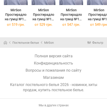
MirSon
MirSon
MirSon
MirSon
Простирадло
Простирадло
Простирадло
Простирад
на гумці №14-
на гумці №14-
на гумці №14-
на гумці №14-
4102 Glacier
4102 Glacier
4102 Glacier
4102 Glacie
от
519 грн.
от
529 грн.
от
547 грн.
от
549 грн
Gray
Gray
Gray
Gray
Mikrosatin
Mikrosatin
Mikrosatin
Mikrosatin
Premium 120 х
Premium 140 х
Premium 140 х
Premium 150
200 см
190 см
200 см
190 см
Постельное белье
MirSon
Фильтр
Полная версия сайта
Конфиденциальность
Вопросы и пожелания по сайту
Магазинам
Каталог постельного белья 2026 - новинки, хиты
продаж,
купить постельное белье
.
Мы в других странах