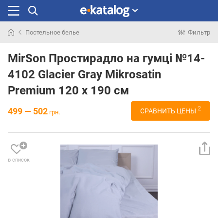
Постельное белье
Фильтр
Искали
раньше
MirSon Простирадло на гумці №14-
4102 Glacier Gray Mikrosatin
Premium 120 х 190 см
2
499 — 502
СРАВНИТЬ ЦЕНЫ
грн.
в список