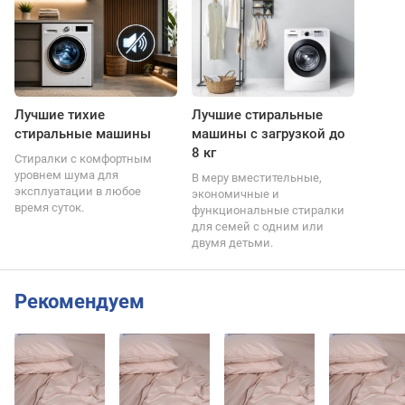
Лучшие тихие
Лучшие стиральные
стиральные машины
машины с загрузкой до
8 кг
Стиралки с комфортным
уровнем шума для
В меру вместительные,
эксплуатации в любое
экономичные и
время суток.
функциональные стиралки
для семей с одним или
двумя детьми.
Рекомендуем