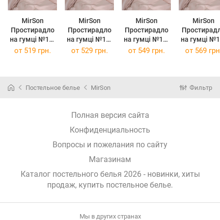
MirSon
MirSon
MirSon
MirSon
Простирадло
Простирадло
Простирадло
Простирад
на гумці №15-
на гумці №15-
на гумці №15-
на гумці №15-
1214 Warm
1214 Warm
1214 Warm
1214 War
от
519 грн.
от
529 грн.
от
549 грн.
от
569 грн
Sand
Sand
Sand
Sand
Mikrosatin
Mikrosatin
Mikrosatin
Mikrosatin
Premium 180 х
Premium 180 х
Premium 200 х
Premium 200
190 см
200 см
200 см
220 см
Постельное белье
MirSon
Фильтр
Полная версия сайта
Конфиденциальность
Вопросы и пожелания по сайту
Магазинам
Каталог постельного белья 2026 - новинки, хиты
продаж,
купить постельное белье
.
Мы в других странах