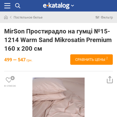
Постельное белье
Фильтр
Искали
раньше
MirSon Простирадло на гумці №15-
1214 Warm Sand Mikrosatin Premium
160 х 200 см
2
499 — 547
СРАВНИТЬ ЦЕНЫ
грн.
в список