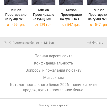
MirSon
MirSon
MirSon
MirSon
Простирадло
Простирадло
Простирадло
Простирад
на гумці №19-
на гумці №19-
на гумці №19-
на гумці №19-
0000
0000
0000
0000
от
499 грн.
от
529 грн.
от
547 грн.
от
547 грн
Monument
Monument
Monument
Monumen
Mikrosatin
Mikrosatin
Mikrosatin
Mikrosatin
Premium 120 х
Premium 140 х
Premium 150 х
Premium 150
190 см
190 см
190 см
200 см
Постельное белье
MirSon
Фильтр
Полная версия сайта
Конфиденциальность
Вопросы и пожелания по сайту
Магазинам
Каталог постельного белья 2026 - новинки, хиты
продаж,
купить постельное белье
.
Мы в других странах