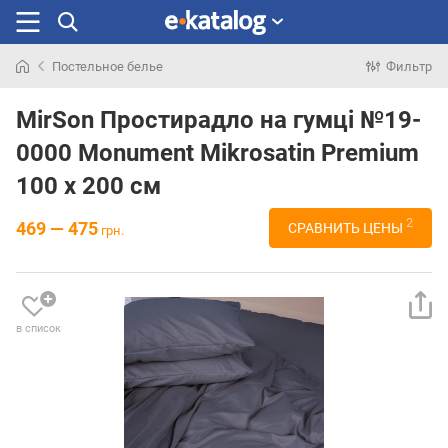
Постельное белье
Фильтр
Искали
раньше
MirSon Простирадло на гумці №19-
0000 Monument Mikrosatin Premium
100 х 200 см
2
469 — 475
СРАВНИТЬ ЦЕНЫ
грн.
в список