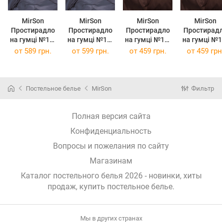
MirSon
MirSon
MirSon
MirSon
Простирадло
Простирадло
Простирадло
Простирад
на гумці №19-
на гумці №19-
на гумці №19-
на гумці №19-
0000
0000
1230 Friar
1230 Friar
от
589 грн.
от
599 грн.
от
459 грн.
от
459 грн
Monument
Monument
Brown
Brown
Mikrosatin
Mikrosatin
Mikrosatin
Mikrosatin
Premium 180 х
Premium 200 х
Premium 80 х
Premium 80
200 см
200 см
190 см
200 см
Постельное белье
MirSon
Фильтр
Полная версия сайта
Конфиденциальность
Вопросы и пожелания по сайту
Магазинам
Каталог постельного белья 2026 - новинки, хиты
продаж,
купить постельное белье
.
Мы в других странах