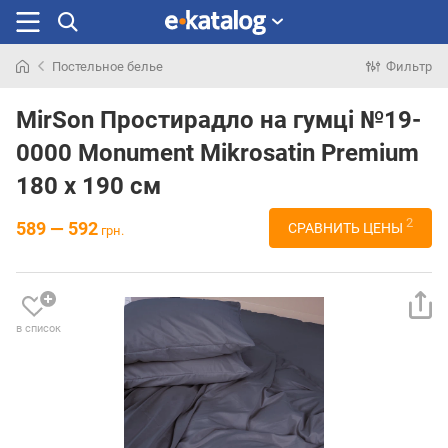
Постельное белье
Фильтр
Искали
раньше
MirSon Простирадло на гумці №19-
0000 Monument Mikrosatin Premium
180 х 190 см
2
589 — 592
СРАВНИТЬ ЦЕНЫ
грн.
в список