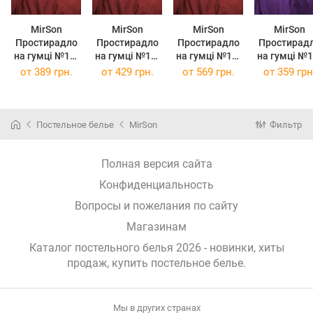
MirSon
MirSon
MirSon
MirSon
Простирадло
Простирадло
Простирадло
Простирад
на гумці №19-
на гумці №19-
на гумці №19-
на гумці №19-
1655 Garnet
1655 Garnet
1655 Garnet
3424 Sunse
от
389 грн.
от
429 грн.
от
569 грн.
от
359 грн
Mikrosatin
Mikrosatin
Mikrosatin
Purple
Premium 90 х
Premium 120 х
Premium 200 х
Mikrosatin
200 см
190 см
220 см
Premium 80
200 см
Постельное белье
MirSon
Фильтр
Полная версия сайта
Конфиденциальность
Вопросы и пожелания по сайту
Магазинам
Каталог постельного белья 2026 - новинки, хиты
продаж,
купить постельное белье
.
Мы в других странах