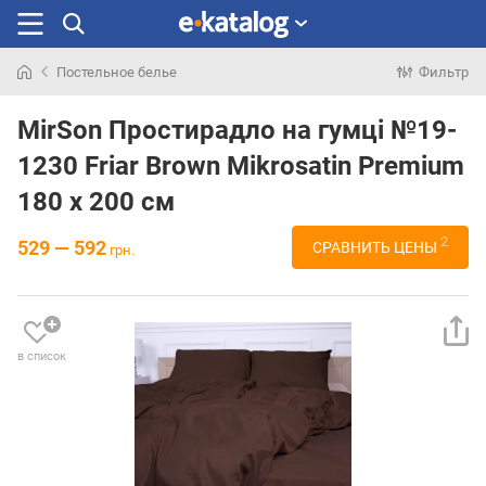
Постельное белье
Фильтр
Искали
раньше
MirSon Простирадло на гумці №19-
1230 Friar Brown Mikrosatin Premium
180 х 200 см
2
529 — 592
СРАВНИТЬ ЦЕНЫ
грн.
в список