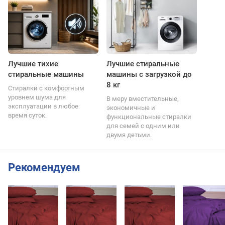
Лучшие тихие
Лучшие стиральные
стиральные машины
машины с загрузкой до
8 кг
Стиралки с комфортным
уровнем шума для
В меру вместительные,
эксплуатации в любое
экономичные и
время суток.
функциональные стиралки
для семей с одним или
двумя детьми.
Рекомендуем