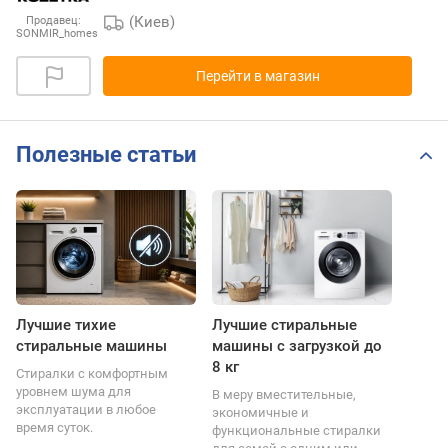
(Киев)
Продавец:
SONMIR_homes
Перейти в магазин
Полезные статьи
Лучшие тихие
Лучшие стиральные
стиральные машины
машины с загрузкой до
8 кг
Стиралки с комфортным
уровнем шума для
В меру вместительные,
эксплуатации в любое
экономичные и
время суток.
функциональные стиралки