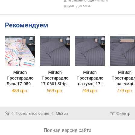
для семей с одним или
двумя детьми.
Рекомендуем
MirSon
MirSon
MirSon
MirSon
Простирадло
Простирадло
Простирадло
Простирад
Бязь 17-0592
17-0601 Stripe
на гумці 17-
на гумці
New-York 150 х
Gray 200 х 220
0601 Stripe
Ranforce Eli
489 грн.
569 грн.
749 грн.
779 грн.
220 см
см
Gray 150 х 190
17-0601 Stri
см
Gray 100 х 2
см
Постельное белье
MirSon
Фильтр
Полная версия сайта