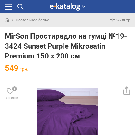
Постельное белье
Фильтр
Искали
раньше
MirSon Простирадло на гумці №19-
3424 Sunset Purple Mikrosatin
Premium 150 х 200 см
549
грн.
в список