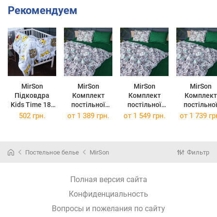
Рекомендуем
MirSon
MirSon
MirSon
MirSon
Підковдра
Комплект
Комплект
Комплект
Kids Time 18-
постільної
постільної
постільно
0007 Cool Cat
білизни
білизни
білизни King
502 грн.
от
1 389 грн.
от
1 549 грн.
от
1 739 гр
110 х 140 см
Полуторний
Двоспальний
Size 200х2
Бязь
143х210 см 17-
175х210 см 17-
см 17-058
0589 Dollars
0589 Dollars
Dollars
Бязь
Постельное белье
MirSon
Фильтр
Полная версия сайта
Конфиденциальность
Вопросы и пожелания по сайту