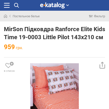
Постельное белье
Фильтр
Искали
раньше
MirSon Підковдра Ranforce Elite Kids
Time 19-0003 Little Pilot 143х210 см
959
грн.
в список