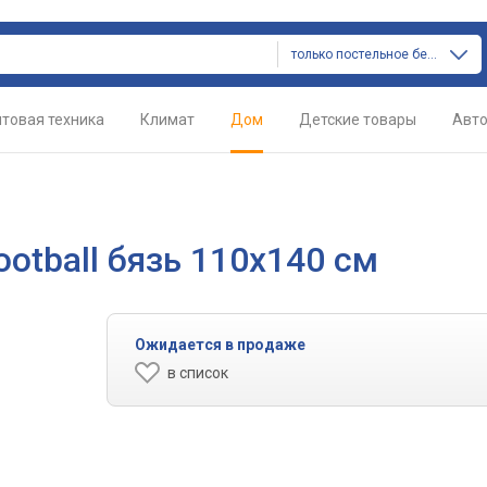
только постельное белье
товая техника
Климат
Дом
Детские товары
Авт
otball бязь 110х140 см
Ожидается в продаже
в список