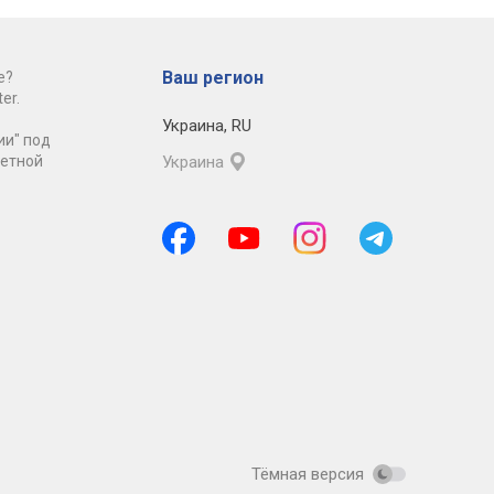
Ваш регион
е?
er.
Украина
,
RU
ии" под
ретной
Украина
Тёмная версия