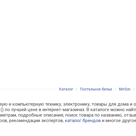
Каталог
/
Постельное белье
/
MirSon
вую и компьютерную технику, электронику, товары для дома и о
м () по лучшей цене в интернет-магазинах. В каталоге можно 
аметрам, подробные описания, поиск товара по названию, отзы
аров, рекомендации экспертов,
каталог брендов
и многое друго