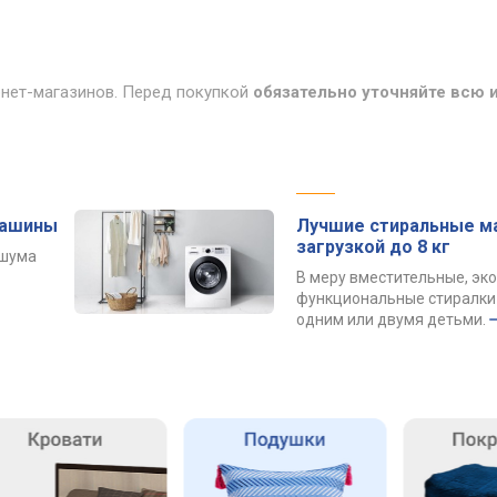
рнет-магазинов. Перед покупкой
обязательно уточняйте всю
машины
Лучшие стиральные м
загрузкой до 8 кг
 шума
В меру вместительные, эк
функциональные стиралки 
одним или двумя детьми.