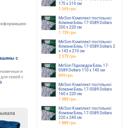
175 x 210 см
1 549 грн.
MirSon Комплект постільної
білизни Бязь 17-0589 Dollars
 информацию
200 x 220 см
1 739 грн.
MirSon Комплект постільної
білизни Бязь 17-0589 Dollars 2
x 143 x 210 см
2 379 грн.
ашины с
MirSon Підковдра Бязь 17-
0589 Dollars 110 x 140 см
ономичные и
499 грн.
для семей с
MirSon Комплект постільної
білизни Бязь 17-0589 Dollars
160 x 220 см
1 489 грн.
MirSon Комплект постільної
білизни Бязь 17-0589 Dollars
220 x 240 см
1 889 грн.