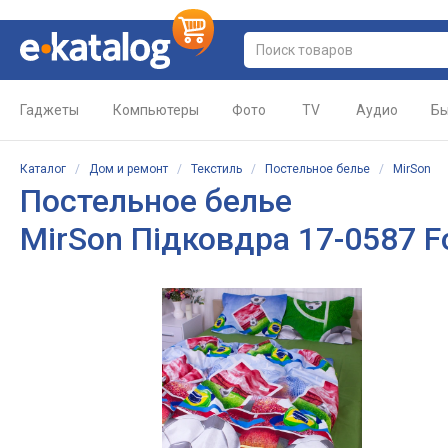
Гаджеты
Компьютеры
Фото
TV
Аудио
Бы
Каталог
/
Дом и ремонт
/
Текстиль
/
Постельное белье
/
MirSon
Постельное белье
MirSon Підковдра 17-0587 Fo