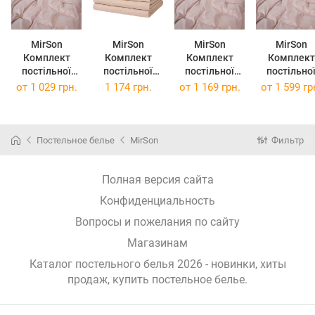
MirSon
MirSon
MirSon
MirSon
Комплект
Комплект
Комплект
Комплект
постільної
постільної
постільної
постільно
білизни №15-
білизни Євро
білизни №15-
білизни №15-
от
1 029 грн.
1 174 грн.
от
1 169 грн.
от
1 599 гр
1214 Warm
220x240 см
1214 Warm
1214 War
Sand
№15-1214
Sand
Sand
Mikrosatin
Warm Sand
Mikrosatin
Mikrosatin
Premium 175 x
Однотонний
Premium 200 x
Premium 2 
Постельное белье
MirSon
Фильтр
210 см
Mikrosatin
220 см
143 x 210 
Полная версия сайта
Конфиденциальность
Вопросы и пожелания по сайту
Магазинам
Каталог постельного белья 2026 - новинки, хиты
продаж,
купить постельное белье
.