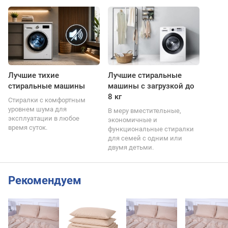
Лучшие тихие
Лучшие стиральные
стиральные машины
машины с загрузкой до
8 кг
Стиралки с комфортным
уровнем шума для
В меру вместительные,
эксплуатации в любое
экономичные и
время суток.
функциональные стиралки
для семей с одним или
двумя детьми.
Рекомендуем