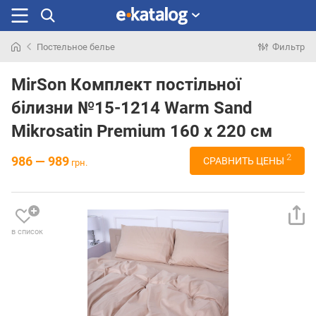
Постельное белье
Фильтр
Искали
раньше
MirSon Комплект постільної
білизни №15-1214 Warm Sand
Mikrosatin Premium 160 x 220 см
2
986 — 989
СРАВНИТЬ ЦЕНЫ
грн.
в список