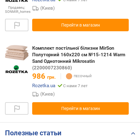
(Киев)
Продавец:
SONMIR_homes
Перейти в магазин
Комплект постільної білизни MirSon
Полуторний 160x220 см №15-1214 Warm
Sand Однотонний Mikrosatin
(2200007230860)
986
грн.
Rozetka.ua
С нами 7 лет
(Киев)
Перейти в магазин
Полезные статьи