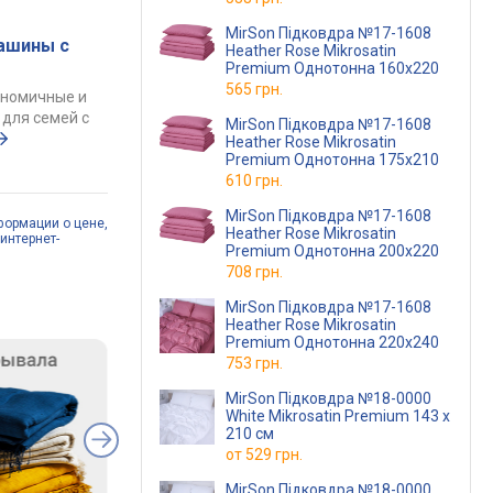
MirSon Підковдра №17-1608
ашины с
Heather Rose Mikrosatin
Premium Однотонна 160х220
565 грн.
ономичные и
для семей с
MirSon Підковдра №17-1608
Heather Rose Mikrosatin
Premium Однотонна 175х210
610 грн.
MirSon Підковдра №17-1608
формации о цене,
Heather Rose Mikrosatin
интернет-
Premium Однотонна 200х220
708 грн.
MirSon Підковдра №17-1608
Heather Rose Mikrosatin
Premium Однотонна 220х240
753 грн.
MirSon Підковдра №18-0000
White Mikrosatin Premium 143 x
210 см
от
529 грн.
MirSon Підковдра №18-0000