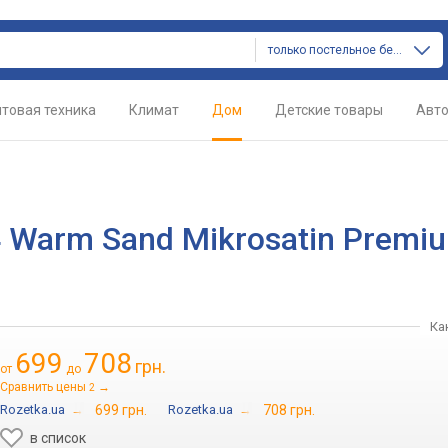
только постельное белье
товая техника
Климат
Дом
Детские товары
Авт
 Warm Sand Mikrosatin Premi
Ка
699
708
грн.
от
до
Сравнить цены
→
2
Rozetka.ua
→
699 грн.
Rozetka.ua
→
708 грн.
в список