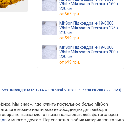
White Mikrosatin Premium 160 x
220 см
от
565 грн.
MirSon Підковдра №18-0000
White Mikrosatin Premium 175 x
210 см
от
599 грн.
MirSon Підковдра №18-0000
White Mikrosatin Premium 200 x
220 см
от
699 грн.
rSon Підковдра №15-1214 Warm Sand Mikrosatin Premium 200 x 220 см ()
фиса. Мы знаем, где купить постельное белье MirSon
 В каталоге можно найти всю необходимую для выбора
товара по названию, отзывы пользователей, фотогалереи
дов
и многое другое. Перепечатка любых материалов только