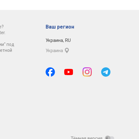
Ваш регион
е?
er.
Украина
,
RU
ии" под
ретной
Украина
Тёмная версия