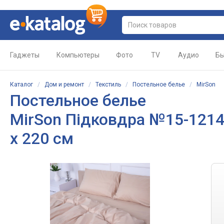
Гаджеты
Компьютеры
Фото
TV
Аудио
Бы
Каталог
/
Дом и ремонт
/
Текстиль
/
Постельное белье
/
MirSon
Постельное белье
MirSon Підковдра №15-1214
x 220 см