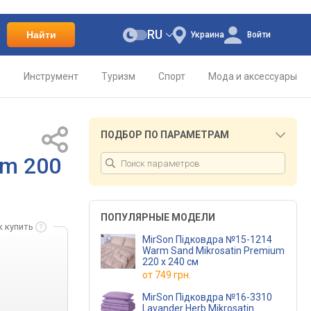
RU
Найти
Украина
Войти
о
Инструмент
Туризм
Спорт
Мода и аксессуары
ПОДБОР ПО ПАРАМЕТРАМ
um 200
ПОПУЛЯРНЫЕ МОДЕЛИ
к купить
MirSon Підковдра №15-1214
Warm Sand Mikrosatin Premium
220 x 240 см
от
749 грн.
MirSon Підковдра №16-3310
Lavander Herb Mikrosatin