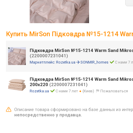
Купить MirSon Підковдра №15-1214 Warm
Підковдра MirSon №15-1214 Warm Sand Mikros
(2200007231041)
Маркетплейс:
Rozetka.ua
SONMIR_homes
С нами 7 
Підковдра MirSon №15-1214 Warm Sand Mikro
200х220
(2200007231041)
Rozetka.ua
С нами 7 лет
(Киев)
Пожаловаться
Описание товара сформировано на базе данных из инте
непосредственно у продавца.