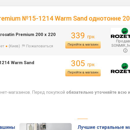
 Premium №15-1214 Warm Sand однотонне 2
339
osatin Premium 200 х 220
грн.
Продав
Перейти в магазин
SONMIR_
лет
(Киев)
Пожаловаться
305
-1214 Warm Sand
грн.
Перейти в магазин
рнет-магазинов. Перед покупкой
обязательно уточняйте всю
машины
Лучшие стиральные м