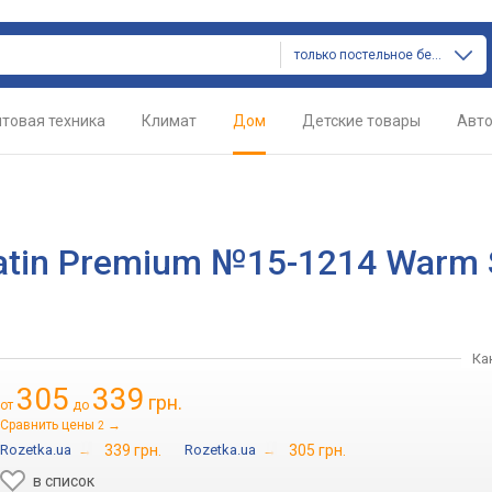
только постельное белье
товая техника
Климат
Дом
Детские товары
Авт
atin Premium №15-1214 Warm
Ка
305
339
грн.
от
до
Сравнить цены
→
2
Rozetka.ua
→
339 грн.
Rozetka.ua
→
305 грн.
в список