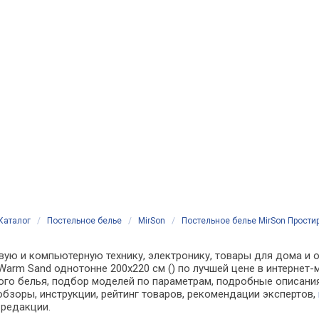
Каталог
/
Постельное белье
/
MirSon
/
Постельное белье MirSon Прости
вую и компьютерную технику, электронику, товары для дома и о
Warm Sand однотонне 200x220 см () по лучшей цене в интернет
о белья, подбор моделей по параметрам, подробные описания,
обзоры, инструкции, рейтинг товаров, рекомендации экспертов,
 редакции.