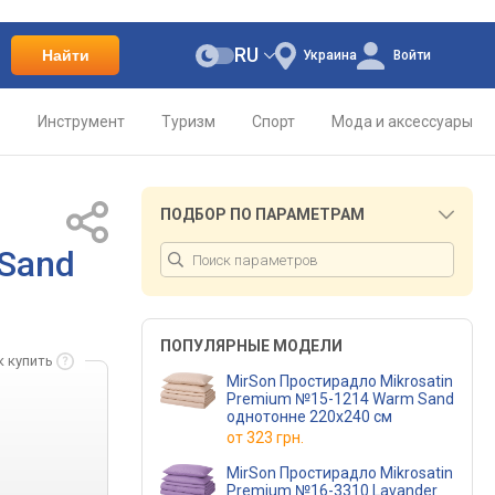
RU
Найти
Украина
Войти
о
Инструмент
Туризм
Спорт
Мода и аксессуары
ПОДБОР ПО ПАРАМЕТРАМ
 Sand
ПОПУЛЯРНЫЕ МОДЕЛИ
к купить
MirSon Простирадло Mikrosatin
Premium №15-1214 Warm Sand
однотонне 220x240 см
от
323 грн.
MirSon Простирадло Mikrosatin
Premium №16-3310 Lavander