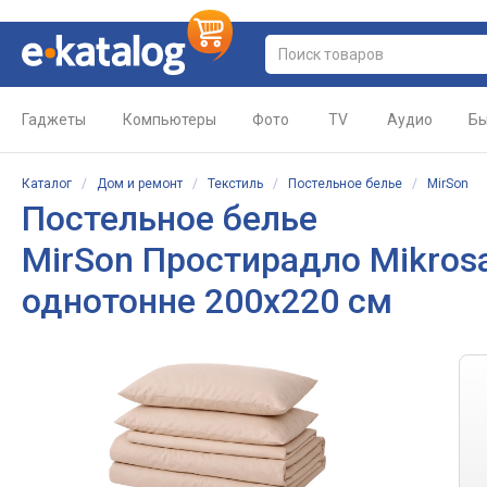
Гаджеты
Компьютеры
Фото
TV
Аудио
Бы
Каталог
/
Дом и ремонт
/
Текстиль
/
Постельное белье
/
MirSon
Постельное белье
MirSon Простирадло Mikros
однотонне 200x220 см