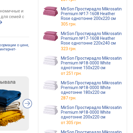
MirSon Простирадло Mikrosatin
ономичные и
Premium №17-1608 Heather
для семей с
Rose однотонне 200x220 см
305 грн.
MirSon Простирадло Mikrosatin
Premium №17-1608 Heather
Rose однотонне 220x240 см
формации о цене,
323 грн.
интернет-
MirSon Простирадло Mikrosatin
Premium №18-0000 White
однотонне 150х220 см
от
251 грн.
MirSon Простирадло Mikrosatin
Premium №18-0000 White
однотонне 180x220 см
287 грн.
MirSon Простирадло Mikrosatin
Premium №18-0000 White
однотонне 200x220 см
от
305 грн.
MirSon Простирадло Mikrosatin