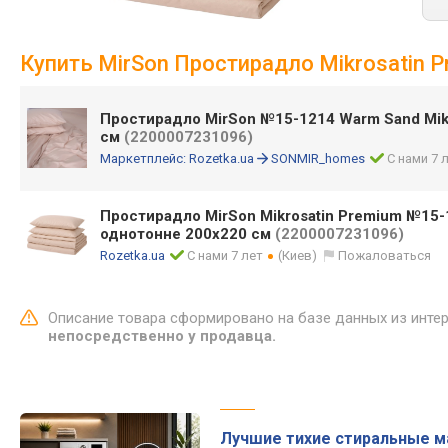
Купить MirSon Простирадло Mikrosatin
Простирадло MirSon №15-1214 Warm Sand Mikr
см
(2200007231096)
Маркетплейс:
Rozetka.ua
SONMIR_homes
С нами 7 
Простирадло MirSon Mikrosatin Premium №15
однотонне 200x220 см
(2200007231096)
Rozetka.ua
С нами 7 лет
(Киев)
Пожаловаться
Описание товара сформировано на базе данных из инте
непосредственно у продавца.
Лучшие тихие стиральные 