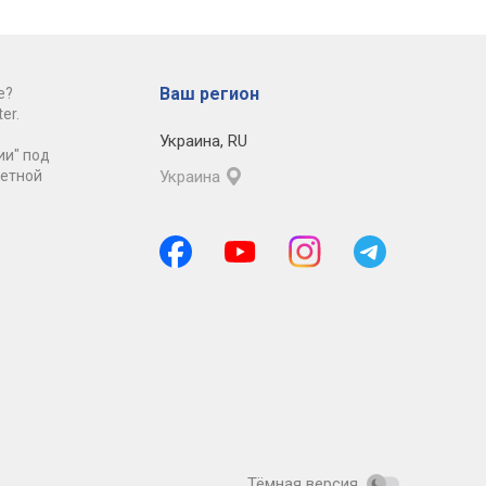
Ваш регион
е?
er.
Украина
,
RU
ии" под
ретной
Украина
Тёмная версия