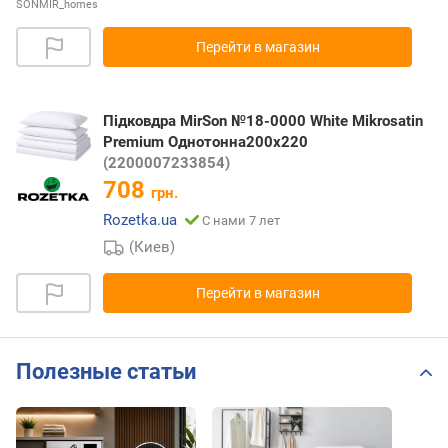
SONMIR_homes
Перейти в магазин
Підковдра MirSon №18-0000 White Mikrosatin
Premium Однотонна200х220
(2200007233854)
708
грн.
Rozetka.ua
С нами 7 лет
(Киев)
Перейти в магазин
Полезные статьи