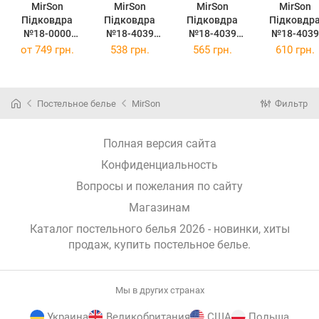
MirSon
MirSon
MirSon
MirSon
Підковдра
Підковдра
Підковдра
Підковдр
№18-0000
№18-4039
№18-4039
№18-4039
White
Regatta
Regatta
Regatta
от
749 грн.
538 грн.
565 грн.
610 грн.
Mikrosatin
Mikrosatin
Mikrosatin
Mikrosatin
Premium 220 x
Premium
Premium
Premium
240 см
Однотонна
Однотонна
Однотонн
143х210
160х220
175х210
Постельное белье
MirSon
Фильтр
Полная версия сайта
Конфиденциальность
Вопросы и пожелания по сайту
Магазинам
Каталог постельного белья 2026 - новинки, хиты
продаж,
купить постельное белье
.
Мы в других странах
Украина
Великобритания
США
Польша