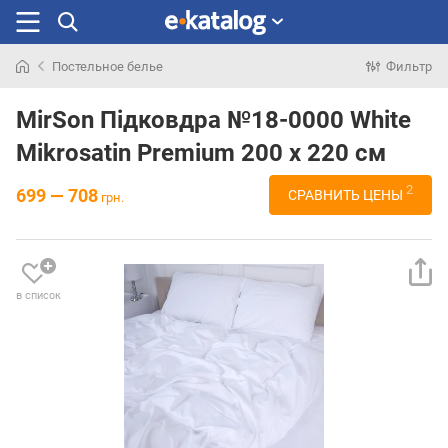
Постельное белье
Фильтр
Искали
раньше
MirSon Підковдра №18-0000 White
Mikrosatin Premium 200 x 220 см
2
699 — 708
СРАВНИТЬ ЦЕНЫ
грн.
в список