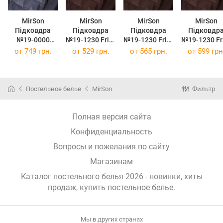
MirSon
MirSon
MirSon
MirSon
Підковдра
Підковдра
Підковдра
Підковдр
№19-0000
№19-1230 Friar
№19-1230 Friar
№19-1230 Fr
Monument
Brown
Brown
Brown
от
749 грн.
от
529 грн.
от
565 грн.
от
599 грн
Mikrosatin
Mikrosatin
Mikrosatin
Mikrosatin
Premium 220 x
Premium 143 x
Premium 160 x
Premium 175
240 см
210 см
220 см
210 см
Постельное белье
MirSon
Фильтр
Полная версия сайта
Конфиденциальность
Вопросы и пожелания по сайту
Магазинам
Каталог постельного белья 2026 - новинки, хиты
продаж,
купить постельное белье
.
Мы в других странах