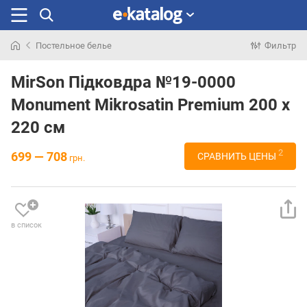
Постельное белье
Фильтр
Искали
раньше
MirSon Підковдра №19-0000
Monument Mikrosatin Premium 200 x
220 см
2
699 — 708
СРАВНИТЬ ЦЕНЫ
грн.
в список