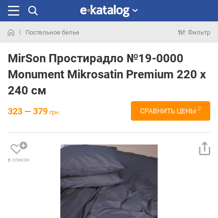
Постельное белье
Фильтр
Искали
раньше
MirSon Простирадло №19-0000
Monument Mikrosatin Premium 220 х
240 см
2
323 — 379
СРАВНИТЬ ЦЕНЫ
грн.
в список