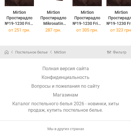
MirSon
MirSon
MirSon
MirSon
Простирадло
Простирадло
Простирадло
Простирад
№19-1230 Friar
Mikrosatin
№19-1230 Friar
№19-1230 Fr
Brown
Premium №19-
Brown
Brown
от
251 грн.
287 грн.
от
305 грн.
от
323 грн
Mikrosatin
1230 Friar
Mikrosatin
Mikrosatin
Premium 150 х
Brown
Premium 200 х
Premium 220
220 см
однотонне
220 см
240 см
180x220 см
Постельное белье
MirSon
Фильтр
Полная версия сайта
Конфиденциальность
Вопросы и пожелания по сайту
Магазинам
Каталог постельного белья 2026 - новинки, хиты
продаж,
купить постельное белье
.
Мы в других странах