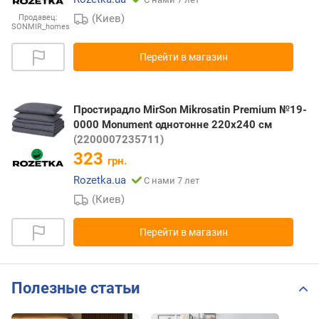
(Киев)
Продавец:
SONMIR_homes
Перейти в магазин
Простирадло MirSon Mikrosatin Premium №19-
0000 Monument однотонне 220x240 см
(2200007235711)
323
грн.
Rozetka.ua
С нами 7 лет
(Киев)
Перейти в магазин
Полезные статьи